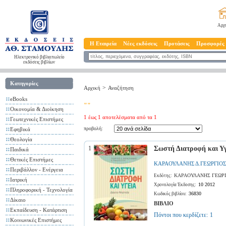
Αρχ
Η Εταιρεία
Νέες εκδόσεις
Προτάσεις
Προσφορές
Ηλεκτρονικό βιβλιοπωλείο
εκδόσεις βιβλίων
Κατηγορίες
>
Αρχική
Αναζήτηση
eBooks
""
Οικονομία & Διοίκηση
1 έως 1 αποτελέσματα από τα 1
Γεωτεχνικές Επιστήμες
προβολή:
Εφηβικά
Θεολογία
1
Σωστή Διατροφή και Υ
Παιδικά
Θετικές Επιστήμες
ΚΑΡΑΟΥΛΑΝΗΣ Δ.ΓΕΩΡΓΙΟΣ
Περιβάλλον - Ενέργεια
ΚΑΡΑΟΥΛΑΝΗΣ ΓΕΩΡ
Εκδότης:
Ιατρική
10 2012
Χρονολογία Έκδοσης:
Πληροφορική - Τεχνολογία
36830
Κωδικός βιβλίου:
Δίκαιο
ΒΙΒΛΙΟ
Εκπαίδευση - Κατάρτιση
Πόντοι που κερδίζετε:
1
Κοινωνικές Επιστήμες