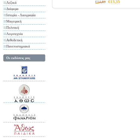
€13,35
€14,83
Λεξικά
Διάφορα
Ιστορία - Λαογραφία
Μαγειρική
Πολιτική
Λογοτεχνία
Ανθοδετική
Πανεπιστημιακά
Οι εκδόσεις μας