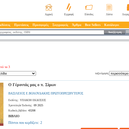
Αρχική
Εγγραφή
Είσοδος
Λίστα
Λογαρ
κδόσεις
Προτάσεις
Προσφορές
Συγγραφείς
Άρθρα
Best Sellers
Κατάλογοι
Αναζήτηση
πό τα 3
ταξινόμηση:
Ο Γέροντάς μας ο π. Σίμων
ΒΑΣΙΛΕΙΟΣ Ε.ΒΟΛΟΥΔΑΚΗΣ ΠΡΩΤΟΠΡΕΣΒΥΤΕΡΟΣ
ΥΠΑΚΟΗ ΕΚΔΟΣΕΙΣ
Εκδότης:
09 2025
Χρονολογία Έκδοσης:
43208
Κωδικός βιβλίου:
ΒΙΒΛΙΟ
Πόντοι που κερδίζετε:
2