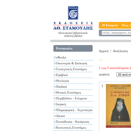
Η Εταιρεία
Νέες ε
Ηλεκτρονικό βιβλιοπωλείο
εκδόσεις βιβλίων
Κατηγορίες
>
Αρχική
Αναζήτηση
eBooks
""
Οικονομία & Διοίκηση
1 έως 3 αποτελέσματα α
Γεωτεχνικές Επιστήμες
προβολή:
Εφηβικά
Θεολογία
1
Παιδικά
Θετικές Επιστήμες
Περιβάλλον - Ενέργεια
Ιατρική
Πληροφορική - Τεχνολογία
Δίκαιο
Εκπαίδευση - Κατάρτιση
Κοινωνικές Επιστήμες