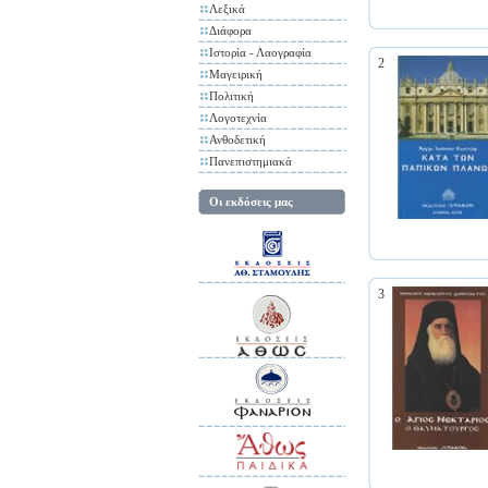
Λεξικά
Διάφορα
Ιστορία - Λαογραφία
2
Μαγειρική
Πολιτική
Λογοτεχνία
Ανθοδετική
Πανεπιστημιακά
Οι εκδόσεις μας
3