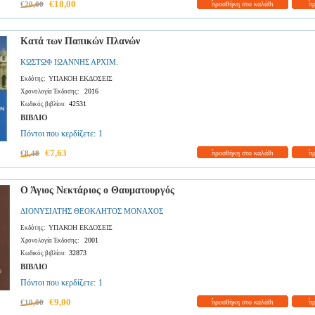
€18,00
€20,00
προσθήκη στο καλάθι
π
Κατά των Παπικών Πλανών
ΚΩΣΤΩΦ ΙΩΑΝΝΗΣ ΑΡΧΙΜ.
ΥΠΑΚΟΗ ΕΚΔΟΣΕΙΣ
Εκδότης:
2016
Χρονολογία Έκδοσης:
42531
Κωδικός βιβλίου:
ΒΙΒΛΙΟ
Πόντοι που κερδίζετε:
1
€7,63
€8,48
προσθήκη στο καλάθι
π
Ο Άγιος Νεκτάριος ο Θαυματουργός
ΔΙΟΝΥΣΙΑΤΗΣ ΘΕΟΚΛΗΤΟΣ ΜΟΝΑΧΟΣ
ΥΠΑΚΟΗ ΕΚΔΟΣΕΙΣ
Εκδότης:
2001
Χρονολογία Έκδοσης:
32873
Κωδικός βιβλίου:
ΒΙΒΛΙΟ
Πόντοι που κερδίζετε:
1
€9,00
€10,00
προσθήκη στο καλάθι
π