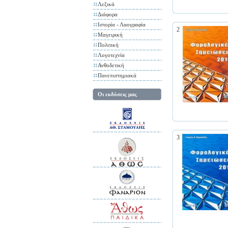
Λεξικά
Διάφορα
Ιστορία - Λαογραφία
2
Μαγειρική
Πολιτική
Λογοτεχνία
Ανθοδετική
Πανεπιστημιακά
Οι εκδόσεις μας
3