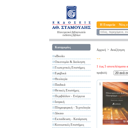
Η Εταιρεία
Νέες ε
Ηλεκτρονικό βιβλιοπωλείο
εκδόσεις βιβλίων
Κατηγορίες
>
Αρχική
Αναζήτηση
eBooks
""
Οικονομία & Διοίκηση
1 έως 5 αποτελέσματα α
Γεωτεχνικές Επιστήμες
προβολή:
Εφηβικά
Θεολογία
1
Παιδικά
Θετικές Επιστήμες
Περιβάλλον - Ενέργεια
Ιατρική
Πληροφορική - Τεχνολογία
Δίκαιο
Εκπαίδευση - Κατάρτιση
Κοινωνικές Επιστήμες