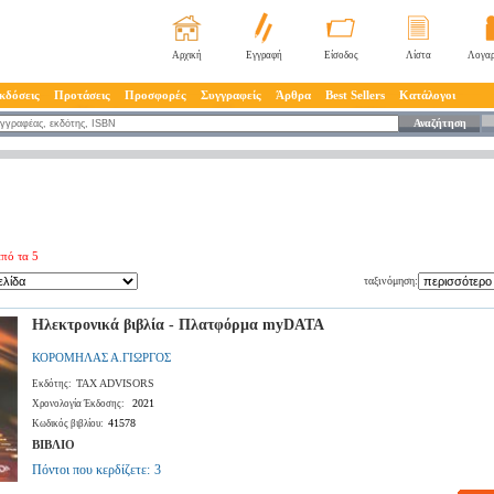
Αρχική
Εγγραφή
Είσοδος
Λίστα
Λογαρ
κδόσεις
Προτάσεις
Προσφορές
Συγγραφείς
Άρθρα
Best Sellers
Κατάλογοι
Αναζήτηση
πό τα 5
ταξινόμηση:
Ηλεκτρονικά βιβλία - Πλατφόρμα myDATA
ΚΟΡΟΜΗΛΑΣ Α.ΓΙΩΡΓΟΣ
TAX ADVISORS
Εκδότης:
2021
Χρονολογία Έκδοσης:
41578
Κωδικός βιβλίου:
ΒΙΒΛΙΟ
Πόντοι που κερδίζετε:
3