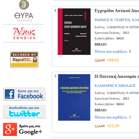
4
Εγχειρίδιο Αστικού Δικ
ΡΑΜΜΟΣ Θ. ΓΕΩΡΓΙΟΣ
ΚΛΑ
,
ΣΑΚΚΟΥΛΑΣ.Ν.ΑΝΤΩΝ
Εκδότης:
2012
Χρονολογία Έκδοσης:
36633
Κωδικός βιβλίου:
ΒΙΒΛΙΟ
Πόντοι που κερδίζετε:
8
€80,62
€89,58
5
Η Πολιτική Δικονομία 
ΚΛΑΜΑΡΗΣ Κ.ΝΙΚΟΛΑΟΣ
ΣΑΚΚΟΥΛΑΣ.Ν.ΑΝΤΩΝ
Εκδότης:
2012
Χρονολογία Έκδοσης:
36634
Κωδικός βιβλίου:
ΒΙΒΛΙΟ
Πόντοι που κερδίζετε:
2
€22,39
€24,88