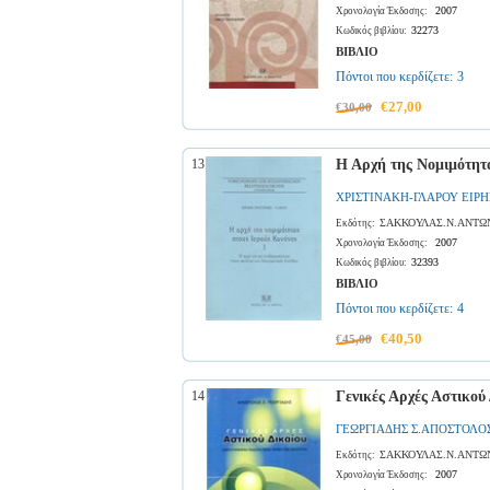
2007
Χρονολογία Έκδοσης:
32273
Κωδικός βιβλίου:
ΒΙΒΛΙΟ
Πόντοι που κερδίζετε:
3
€27,00
€30,00
13
Η Αρχή της Νομιμότητα
ΧΡΙΣΤΙΝΑΚΗ-ΓΛΑΡΟΥ ΕΙΡ
ΣΑΚΚΟΥΛΑΣ.Ν.ΑΝΤΩ
Εκδότης:
2007
Χρονολογία Έκδοσης:
32393
Κωδικός βιβλίου:
ΒΙΒΛΙΟ
Πόντοι που κερδίζετε:
4
€40,50
€45,00
14
Γενικές Αρχές Αστικού
ΓΕΩΡΓΙΑΔΗΣ Σ.ΑΠΟΣΤΟΛΟ
ΣΑΚΚΟΥΛΑΣ.Ν.ΑΝΤΩ
Εκδότης:
2007
Χρονολογία Έκδοσης: