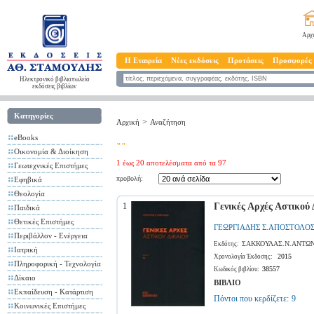
Αρχ
Η Εταιρεία
Νέες εκδόσεις
Προτάσεις
Προσφορές
Ηλεκτρονικό βιβλιοπωλείο
εκδόσεις βιβλίων
Κατηγορίες
>
Αρχική
Αναζήτηση
eBooks
""
Οικονομία & Διοίκηση
1 έως 20 αποτελέσματα από τα 97
Γεωτεχνικές Επιστήμες
προβολή:
Εφηβικά
Θεολογία
1
Γενικές Αρχές Αστικού
Παιδικά
Θετικές Επιστήμες
ΓΕΩΡΓΙΑΔΗΣ Σ.ΑΠΟΣΤΟΛΟ
Περιβάλλον - Ενέργεια
ΣΑΚΚΟΥΛΑΣ.Ν.ΑΝΤΩΝ
Εκδότης:
Ιατρική
2015
Χρονολογία Έκδοσης:
Πληροφορική - Τεχνολογία
38557
Κωδικός βιβλίου:
Δίκαιο
ΒΙΒΛΙΟ
Εκπαίδευση - Κατάρτιση
Πόντοι που κερδίζετε:
9
Κοινωνικές Επιστήμες