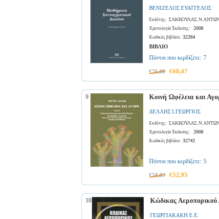
ΒΕΝΙΖΕΛΟΣ ΕΥΑΓΓΕΛΟΣ
ΣΑΚΚΟΥΛΑΣ.Ν.ΑΝΤΩΝ
Εκδότης:
2008
Χρονολογία Έκδοσης:
32284
Κωδικός βιβλίου:
ΒΙΒΛΙΟ
Πόντοι που κερδίζετε:
7
€68,47
€76,08
9
Κοινή Ωφέλεια και Αγο
ΔΕΛΛΗΣ Ι.ΓΕΩΡΓΙΟΣ
ΣΑΚΚΟΥΛΑΣ.Ν.ΑΝΤΩΝ
Εκδότης:
2008
Χρονολογία Έκδοσης:
32742
Κωδικός βιβλίου:
Πόντοι που κερδίζετε:
5
€52,95
€58,83
10
Κώδικας Αεροπορικού 
ΓΕΩΡΓΙΑΚΑΚΗ Ε.Ε.