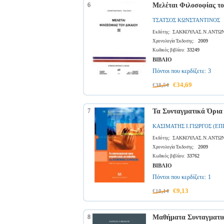
6
Μελέται Φιλοσοφίας του
ΤΣΑΤΣΟΣ ΚΩΝΣΤΑΝΤΙΝΟΣ
ΣΑΚΚΟΥΛΑΣ.Ν.ΑΝΤΩΝ
Εκδότης:
2009
Χρονολογία Έκδοσης:
33249
Κωδικός βιβλίου:
ΒΙΒΛΙΟ
Πόντοι που κερδίζετε:
3
€34,69
€38,54
7
Τα Συνταγματικά Όρια
ΚΑΣΙΜΑΤΗΣ Ι.ΓΙΩΡΓΟΣ (ΕΠ
ΣΑΚΚΟΥΛΑΣ.Ν.ΑΝΤΩΝ
Εκδότης:
2009
Χρονολογία Έκδοσης:
33762
Κωδικός βιβλίου:
ΒΙΒΛΙΟ
Πόντοι που κερδίζετε:
1
€9,13
€10,14
8
Μαθήματα Συνταγματικ