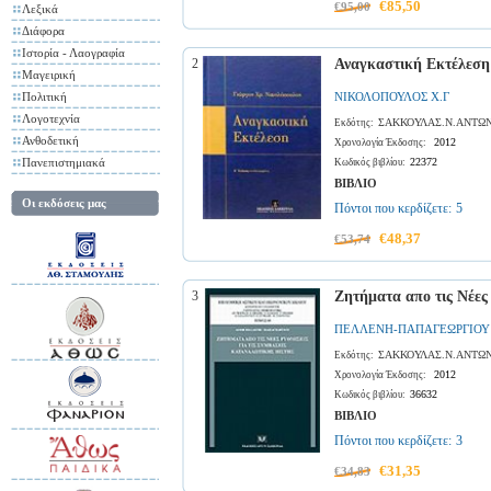
€85,50
€95,00
Λεξικά
Διάφορα
Ιστορία - Λαογραφία
2
Αναγκαστική Εκτέλεση
Μαγειρική
Πολιτική
ΝΙΚΟΛΟΠΟΥΛΟΣ Χ.Γ
Λογοτεχνία
ΣΑΚΚΟΥΛΑΣ.Ν.ΑΝΤΩΝ
Εκδότης:
Ανθοδετική
2012
Χρονολογία Έκδοσης:
Πανεπιστημιακά
22372
Κωδικός βιβλίου:
ΒΙΒΛΙΟ
Οι εκδόσεις μας
Πόντοι που κερδίζετε:
5
€48,37
€53,74
3
Ζητήματα απο τις Νέες
ΠΕΛΛΕΝΗ-ΠΑΠΑΓΕΩΡΓΙΟΥ
ΣΑΚΚΟΥΛΑΣ.Ν.ΑΝΤΩΝ
Εκδότης:
2012
Χρονολογία Έκδοσης:
36632
Κωδικός βιβλίου:
ΒΙΒΛΙΟ
Πόντοι που κερδίζετε:
3
€31,35
€34,83