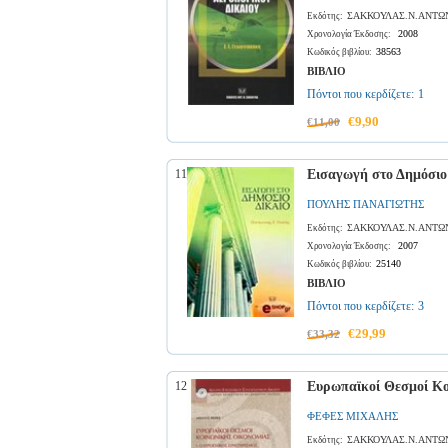
ΣΑΚΚΟΥΛΑΣ.Ν.ΑΝΤΩ
Εκδότης:
2008
Χρονολογία Έκδοσης:
38563
Κωδικός βιβλίου:
ΒΙΒΛΙΟ
Πόντοι που κερδίζετε:
1
€9,90
€11,00
11
Εισαγωγή στο Δημόσιο
ΠΟΥΛΗΣ ΠΑΝΑΓΙΩΤΗΣ
ΣΑΚΚΟΥΛΑΣ.Ν.ΑΝΤΩ
Εκδότης:
2007
Χρονολογία Έκδοσης:
25140
Κωδικός βιβλίου:
ΒΙΒΛΙΟ
Πόντοι που κερδίζετε:
3
€29,99
€33,32
12
Ευρωπαϊκοί Θεσμοί Κο
ΦΕΦΕΣ ΜΙΧΑΛΗΣ
ΣΑΚΚΟΥΛΑΣ.Ν.ΑΝΤΩ
Εκδότης: