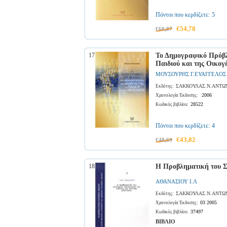
Πόντοι που κερδίζετε:
5
€54,78
€60,87
17
Το Δημογραφικό Πρόβλ
Παιδιού και της Οικογέ
ΜΟΥΣΟΥΡΗΣ Γ.ΕΥΑΓΓΕΛΟΣ
ΣΑΚΚΟΥΛΑΣ.Ν.ΑΝΤΩ
Εκδότης:
2006
Χρονολογία Έκδοσης:
28522
Κωδικός βιβλίου:
Πόντοι που κερδίζετε:
4
€43,82
€48,69
18
Η Προβληματική του Συ
ΑΘΑΝΑΣΙΟΥ Ι.Λ
ΣΑΚΚΟΥΛΑΣ.Ν.ΑΝΤΩ
Εκδότης:
03 2005
Χρονολογία Έκδοσης:
37497
Κωδικός βιβλίου:
ΒΙΒΛΙΟ