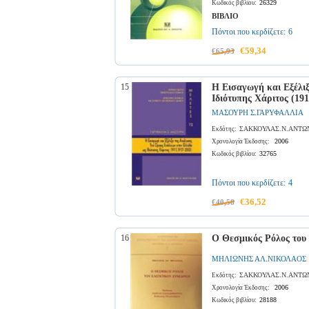
26329
Κωδικός βιβλίου:
ΒΙΒΛΙΟ
Πόντοι που κερδίζετε:
6
€59,34
€65,93
15
Η Εισαγωγή και Εξέλι
Ιδιότυπης Χάριτος (191
ΜΑΣΟΥΡΗ Σ.ΓΑΡΥΦΑΛΛΙΑ
ΣΑΚΚΟΥΛΑΣ.Ν.ΑΝΤΩ
Εκδότης:
2006
Χρονολογία Έκδοσης:
32765
Κωδικός βιβλίου:
Πόντοι που κερδίζετε:
4
€36,52
€40,58
16
Ο Θεσμικός Ρόλος του 
ΜΗΛΙΩΝΗΣ ΑΛ.ΝΙΚΟΛΑΟΣ
ΣΑΚΚΟΥΛΑΣ.Ν.ΑΝΤΩ
Εκδότης:
2006
Χρονολογία Έκδοσης:
28188
Κωδικός βιβλίου: