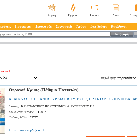
Αρχική
Εγγραφή
Είσοδος
Λίστα
Λογαρ
κδόσεις
Προτάσεις
Προσφορές
Συγγραφείς
Άρθρα
Best Sellers
Κατάλογοι
Αναζήτηση
πό τα 1
ταξινόμηση:
Ουρανού Κρίσις (Πάθημα Παπιστών)
ΑΓ.ΑΘΑΝΑΣΙΟΣ Ο ΠΑΡΙΟΣ
ΒΟΥΛΓΑΡΗΣ ΕΥΓΕΝΙΟΣ
Π.ΝΕΚΤΑΡΙΟΣ ΖΙΟΜΠΟΛΑΣ Α
,
,
ΚΩΝΣΤΑΝΤΙΝΟΣ ΠΟΛΥΧΡΟΝΙΟΥ & ΣΥΝΕΡΓΑΤΕΣ Ε.Ε.
Εκδότης:
04 2007
Χρονολογία Έκδοσης:
29767
Κωδικός βιβλίου:
Πόντοι που κερδίζετε:
1