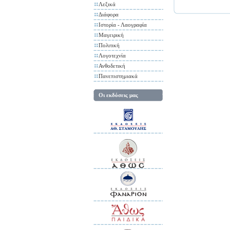
Λεξικά
Διάφορα
Ιστορία - Λαογραφία
Μαγειρική
Πολιτική
Λογοτεχνία
Ανθοδετική
Πανεπιστημιακά
Οι εκδόσεις μας