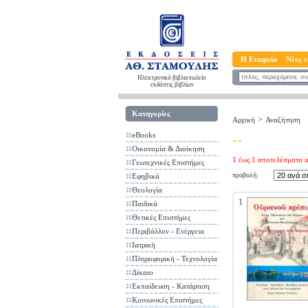
Η Εταιρεία
Νέες ε
Ηλεκτρονικό βιβλιοπωλείο
εκδόσεις βιβλίων
Κατηγορίες
>
Αρχική
Αναζήτηση
eBooks
""
Οικονομία & Διοίκηση
1 έως 1 αποτελέσματα α
Γεωτεχνικές Επιστήμες
προβολή:
Εφηβικά
Θεολογία
1
Παιδικά
Θετικές Επιστήμες
Περιβάλλον - Ενέργεια
Ιατρική
Πληροφορική - Τεχνολογία
Δίκαιο
Εκπαίδευση - Κατάρτιση
Κοινωνικές Επιστήμες