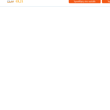
€8,21
€9,12
προσθήκη στο καλάθι
π