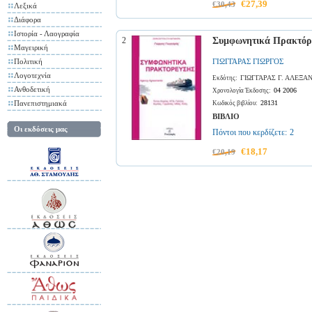
€27,39
€30,43
Λεξικά
Διάφορα
Ιστορία - Λαογραφία
2
Συμφωνητικά Πρακτόρε
Μαγειρική
Πολιτική
ΓΙΩΓΓΑΡΑΣ ΓΙΩΡΓΟΣ
Λογοτεχνία
ΓΙΩΓΓΑΡΑΣ Γ. ΑΛΕΞΑ
Εκδότης:
Ανθοδετική
04 2006
Χρονολογία Έκδοσης:
Πανεπιστημιακά
28131
Κωδικός βιβλίου:
ΒΙΒΛΙΟ
Οι εκδόσεις μας
Πόντοι που κερδίζετε:
2
€18,17
€20,19