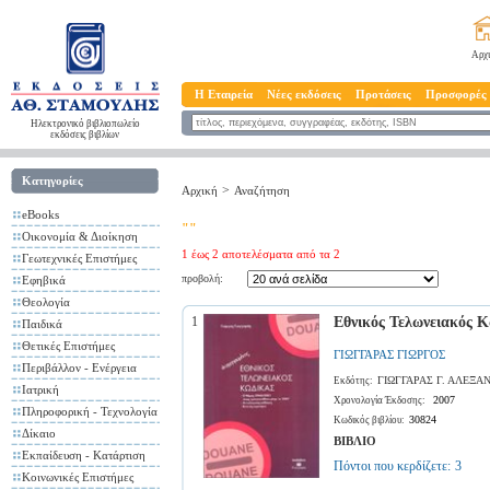
Αρχ
Η Εταιρεία
Νέες εκδόσεις
Προτάσεις
Προσφορές
Ηλεκτρονικό βιβλιοπωλείο
εκδόσεις βιβλίων
Κατηγορίες
>
Αρχική
Αναζήτηση
eBooks
""
Οικονομία & Διοίκηση
1 έως 2 αποτελέσματα από τα 2
Γεωτεχνικές Επιστήμες
προβολή:
Εφηβικά
Θεολογία
1
Εθνικός Τελωνειακός 
Παιδικά
Θετικές Επιστήμες
ΓΙΩΓΓΑΡΑΣ ΓΙΩΡΓΟΣ
Περιβάλλον - Ενέργεια
ΓΙΩΓΓΑΡΑΣ Γ. ΑΛΕΞΑ
Εκδότης:
Ιατρική
2007
Χρονολογία Έκδοσης:
Πληροφορική - Τεχνολογία
30824
Κωδικός βιβλίου:
Δίκαιο
ΒΙΒΛΙΟ
Εκπαίδευση - Κατάρτιση
Πόντοι που κερδίζετε:
3
Κοινωνικές Επιστήμες