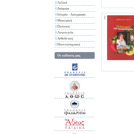
Λεξικά
Διάφορα
Ιστορία - Λαογραφία
2
Μαγειρική
Πολιτική
Λογοτεχνία
Ανθοδετική
Πανεπιστημιακά
Οι εκδόσεις μας