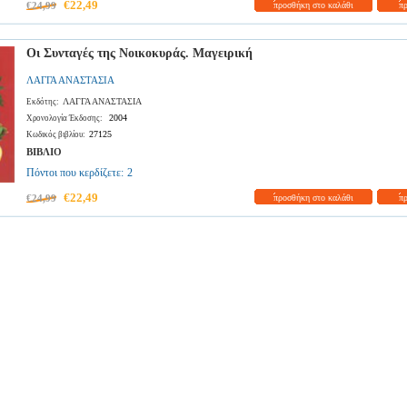
€22,49
€24,99
προσθήκη στο καλάθι
π
Οι Συνταγές της Νοικοκυράς. Μαγειρική
ΛΑΓΓΑ ΑΝΑΣΤΑΣΙΑ
ΛΑΓΓΑ ΑΝΑΣΤΑΣΙΑ
Εκδότης:
2004
Χρονολογία Έκδοσης:
27125
Κωδικός βιβλίου:
ΒΙΒΛΙΟ
Πόντοι που κερδίζετε:
2
€22,49
€24,99
προσθήκη στο καλάθι
π