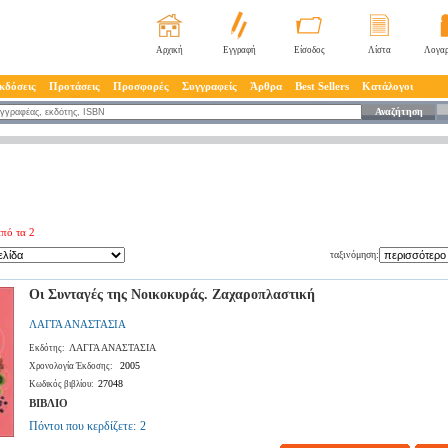
Αρχική
Εγγραφή
Είσοδος
Λίστα
Λογαρ
κδόσεις
Προτάσεις
Προσφορές
Συγγραφείς
Άρθρα
Best Sellers
Κατάλογοι
Αναζήτηση
πό τα 2
ταξινόμηση:
Οι Συνταγές της Νοικοκυράς. Ζαχαροπλαστική
ΛΑΓΓΑ ΑΝΑΣΤΑΣΙΑ
ΛΑΓΓΑ ΑΝΑΣΤΑΣΙΑ
Εκδότης:
2005
Χρονολογία Έκδοσης:
27048
Κωδικός βιβλίου:
ΒΙΒΛΙΟ
Πόντοι που κερδίζετε:
2