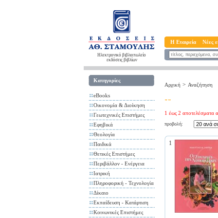
Η Εταιρεία
Νέες ε
Ηλεκτρονικό βιβλιοπωλείο
εκδόσεις βιβλίων
Κατηγορίες
>
Αρχική
Αναζήτηση
eBooks
""
Οικονομία & Διοίκηση
1 έως 2 αποτελέσματα α
Γεωτεχνικές Επιστήμες
προβολή:
Εφηβικά
Θεολογία
1
Παιδικά
Θετικές Επιστήμες
Περιβάλλον - Ενέργεια
Ιατρική
Πληροφορική - Τεχνολογία
Δίκαιο
Εκπαίδευση - Κατάρτιση
Κοινωνικές Επιστήμες