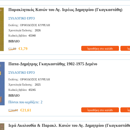
Παρακλητικός Κανών του Αγ. Ιερέως Δημητρίου (Γκαγκαστάθη)
ΣΥΛΛΟΓΙΚΟ ΕΡΓΟ
ΟΡΘΟΔΟΞΟΣ ΚΥΨΕΛΗ
Εκδότης:
2026
Χρονολογία Έκδοσης:
43340
Κωδικός βιβλίου:
ΒΙΒΛΙΟ
€1,79
€1,99
προσθήκη στο καλάθι
π
Παπα-Δημήτρης Γκαγκαστάθης 1902-1975 Δεμένο
ΣΥΛΛΟΓΙΚΟ ΕΡΓΟ
ΟΡΘΟΔΟΞΟΣ ΚΥΨΕΛΗ
Εκδότης:
2025
Χρονολογία Έκδοσης:
43245
Κωδικός βιβλίου:
ΒΙΒΛΙΟ
Πόντοι που κερδίζετε:
2
€21,61
€24,01
προσθήκη στο καλάθι
π
Ιερά Ακολουθία & Παρακλ. Κανών του Αγ. Δημητρίου (Γκαγκαστάθ