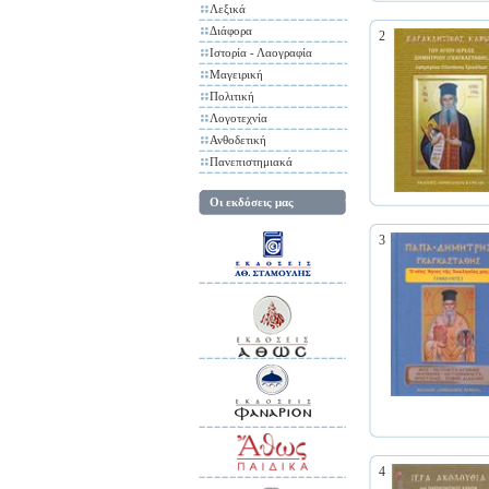
Λεξικά
Διάφορα
2
Ιστορία - Λαογραφία
Μαγειρική
Πολιτική
Λογοτεχνία
Ανθοδετική
Πανεπιστημιακά
Οι εκδόσεις μας
3
4