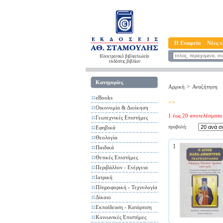
Η Εταιρεία
Νέες ε
Ηλεκτρονικό βιβλιοπωλείο
εκδόσεις βιβλίων
Κατηγορίες
>
Αρχική
Αναζήτηση
eBooks
""
Οικονομία & Διοίκηση
1 έως 20 αποτελέσματα
Γεωτεχνικές Επιστήμες
προβολή:
Εφηβικά
Θεολογία
1
Παιδικά
Θετικές Επιστήμες
Περιβάλλον - Ενέργεια
Ιατρική
Πληροφορική - Τεχνολογία
Δίκαιο
Εκπαίδευση - Κατάρτιση
Κοινωνικές Επιστήμες