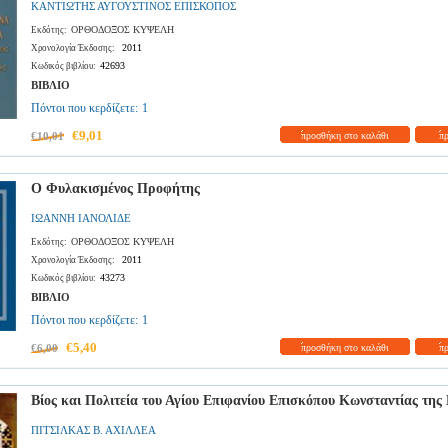
ΚΑΝΤΙΩΤΗΣ ΑΥΓΟΥΣΤΙΝΟΣ ΕΠΙΣΚΟΠΟΣ
ΟΡΘΟΔΟΞΟΣ ΚΥΨΕΛΗ
Εκδότης:
2011
Χρονολογία Έκδοσης:
42693
Κωδικός βιβλίου:
ΒΙΒΛΙΟ
Πόντοι που κερδίζετε:
1
€9,01
€10,01
προσθήκη στο καλάθι
π
Ο Φυλακισμένος Προφήτης
ΙΩΑΝΝΗ ΙΑΝΟΛΙΔΕ
ΟΡΘΟΔΟΞΟΣ ΚΥΨΕΛΗ
Εκδότης:
2011
Χρονολογία Έκδοσης:
43273
Κωδικός βιβλίου:
ΒΙΒΛΙΟ
Πόντοι που κερδίζετε:
1
€5,40
€6,00
προσθήκη στο καλάθι
π
Βίος και Πολιτεία του Αγίου Επιφανίου Επισκόπου Κωνσταντίας της
ΠΙΤΣΙΛΚΑΣ Β. ΑΧΙΛΛΕΑ