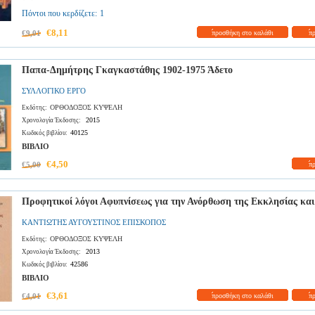
Πόντοι που κερδίζετε:
1
€8,11
€9,01
προσθήκη στο καλάθι
π
Παπα-Δημήτρης Γκαγκαστάθης 1902-1975 Άδετο
ΣΥΛΛΟΓΙΚΟ ΕΡΓΟ
ΟΡΘΟΔΟΞΟΣ ΚΥΨΕΛΗ
Εκδότης:
2015
Χρονολογία Έκδοσης:
40125
Κωδικός βιβλίου:
ΒΙΒΛΙΟ
€4,50
€5,00
π
Προφητικοί λόγοι Αφυπνίσεως για την Ανόρθωση της Εκκλησίας και
ΚΑΝΤΙΩΤΗΣ ΑΥΓΟΥΣΤΙΝΟΣ ΕΠΙΣΚΟΠΟΣ
ΟΡΘΟΔΟΞΟΣ ΚΥΨΕΛΗ
Εκδότης:
2013
Χρονολογία Έκδοσης:
42586
Κωδικός βιβλίου:
ΒΙΒΛΙΟ
€3,61
€4,01
προσθήκη στο καλάθι
π