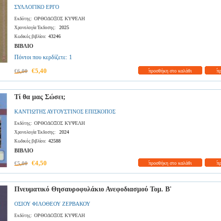
ΣΥΛΛΟΓΙΚΟ ΕΡΓΟ
ΟΡΘΟΔΟΞΟΣ ΚΥΨΕΛΗ
Εκδότης:
2025
Χρονολογία Έκδοσης:
43246
Κωδικός βιβλίου:
ΒΙΒΛΙΟ
Πόντοι που κερδίζετε:
1
€5,40
€6,00
προσθήκη στο καλάθι
π
Τί θα μας Σώσει;
ΚΑΝΤΙΩΤΗΣ ΑΥΓΟΥΣΤΙΝΟΣ ΕΠΙΣΚΟΠΟΣ
ΟΡΘΟΔΟΞΟΣ ΚΥΨΕΛΗ
Εκδότης:
2024
Χρονολογία Έκδοσης:
42588
Κωδικός βιβλίου:
ΒΙΒΛΙΟ
€4,50
€5,00
προσθήκη στο καλάθι
π
Πνευματικό Θησαυροφυλάκιο Ανεφοδιασμού Τομ. Β'
ΟΣΙΟΥ ΦΙΛΟΘΕΟΥ ΖΕΡΒΑΚΟΥ
ΟΡΘΟΔΟΞΟΣ ΚΥΨΕΛΗ
Εκδότης: