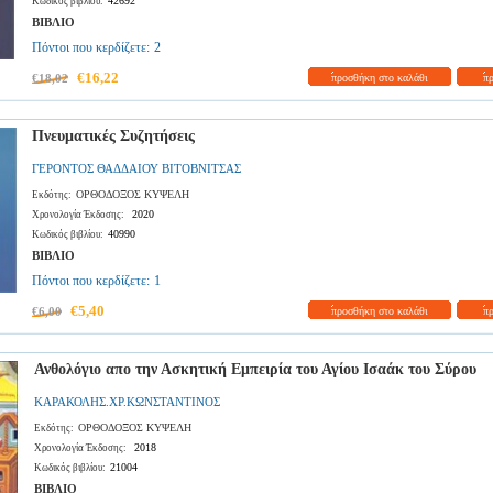
42692
Κωδικός βιβλίου:
ΒΙΒΛΙΟ
Πόντοι που κερδίζετε:
2
€16,22
€18,02
προσθήκη στο καλάθι
π
Πνευματικές Συζητήσεις
ΓΕΡΟΝΤΟΣ ΘΑΔΔΑΙΟΥ ΒΙΤΟΒΝΙΤΣΑΣ
ΟΡΘΟΔΟΞΟΣ ΚΥΨΕΛΗ
Εκδότης:
2020
Χρονολογία Έκδοσης:
40990
Κωδικός βιβλίου:
ΒΙΒΛΙΟ
Πόντοι που κερδίζετε:
1
€5,40
€6,00
προσθήκη στο καλάθι
π
Ανθολόγιο απο την Ασκητική Εμπειρία του Αγίου Ισαάκ του Σύρου
ΚΑΡΑΚΟΛΗΣ.ΧΡ.ΚΩΝΣΤΑΝΤΙΝΟΣ
ΟΡΘΟΔΟΞΟΣ ΚΥΨΕΛΗ
Εκδότης:
2018
Χρονολογία Έκδοσης:
21004
Κωδικός βιβλίου:
ΒΙΒΛΙΟ