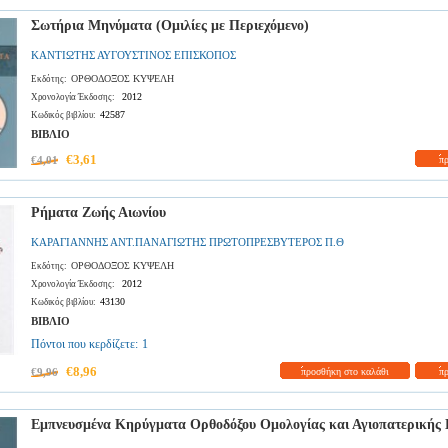
Σωτήρια Μηνύματα (Ομιλίες με Περιεχόμενο)
ΚΑΝΤΙΩΤΗΣ ΑΥΓΟΥΣΤΙΝΟΣ ΕΠΙΣΚΟΠΟΣ
ΟΡΘΟΔΟΞΟΣ ΚΥΨΕΛΗ
Εκδότης:
2012
Χρονολογία Έκδοσης:
42587
Κωδικός βιβλίου:
ΒΙΒΛΙΟ
€3,61
€4,01
π
Ρήματα Ζωής Αιωνίου
ΚΑΡΑΓΙΑΝΝΗΣ ΑΝΤ.ΠΑΝΑΓΙΩΤΗΣ ΠΡΩΤΟΠΡΕΣΒΥΤΕΡΟΣ Π.Θ
ΟΡΘΟΔΟΞΟΣ ΚΥΨΕΛΗ
Εκδότης:
2012
Χρονολογία Έκδοσης:
43130
Κωδικός βιβλίου:
ΒΙΒΛΙΟ
Πόντοι που κερδίζετε:
1
€8,96
€9,96
προσθήκη στο καλάθι
π
Εμπνευσμένα Κηρύγματα Ορθοδόξου Ομολογίας και Αγιοπατερικής