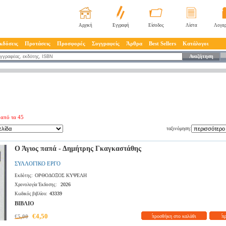
Αρχική
Εγγραφή
Είσοδος
Λίστα
Λογαρ
κδόσεις
Προτάσεις
Προσφορές
Συγγραφείς
Άρθρα
Best Sellers
Κατάλογοι
Αναζήτηση
 από τα 45
ταξινόμηση:
Ο Άγιος παπά - Δημήτρης Γκαγκαστάθης
ΣΥΛΛΟΓΙΚΟ ΕΡΓΟ
ΟΡΘΟΔΟΞΟΣ ΚΥΨΕΛΗ
Εκδότης:
2026
Χρονολογία Έκδοσης:
43339
Κωδικός βιβλίου:
ΒΙΒΛΙΟ
€4,50
€5,00
προσθήκη στο καλάθι
π