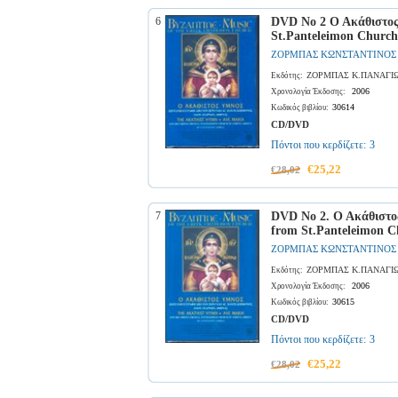
6
DVD No 2 Ο Ακάθιστος 
St.Panteleimon Church
ΖΟΡΜΠΑΣ ΚΩΝΣΤΑΝΤΙΝΟΣ
ΖΟΡΜΠΑΣ Κ.ΠΑΝΑΓΙ
Εκδότης:
2006
Χρονολογία Έκδοσης:
30614
Κωδικός βιβλίου:
CD/DVD
Πόντοι που κερδίζετε:
3
€25,22
€28,02
7
DVD No 2. Ο Ακάθιστος
from St.Panteleimon C
ΖΟΡΜΠΑΣ ΚΩΝΣΤΑΝΤΙΝΟΣ
ΖΟΡΜΠΑΣ Κ.ΠΑΝΑΓΙ
Εκδότης:
2006
Χρονολογία Έκδοσης:
30615
Κωδικός βιβλίου:
CD/DVD
Πόντοι που κερδίζετε:
3
€25,22
€28,02