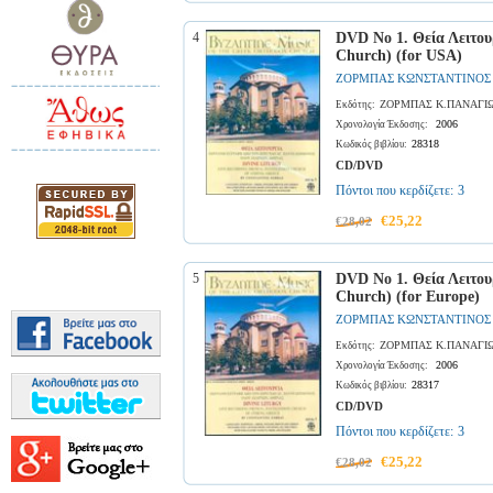
4
DVD No 1. Θεία Λειτουρ
Church) (for USA)
ΖΟΡΜΠΑΣ ΚΩΝΣΤΑΝΤΙΝΟΣ
ΖΟΡΜΠΑΣ Κ.ΠΑΝΑΓΙ
Εκδότης:
2006
Χρονολογία Έκδοσης:
28318
Κωδικός βιβλίου:
CD/DVD
Πόντοι που κερδίζετε:
3
€25,22
€28,02
5
DVD No 1. Θεία Λειτουρ
Church) (for Europe)
ΖΟΡΜΠΑΣ ΚΩΝΣΤΑΝΤΙΝΟΣ
ΖΟΡΜΠΑΣ Κ.ΠΑΝΑΓΙ
Εκδότης:
2006
Χρονολογία Έκδοσης:
28317
Κωδικός βιβλίου:
CD/DVD
Πόντοι που κερδίζετε:
3
€25,22
€28,02