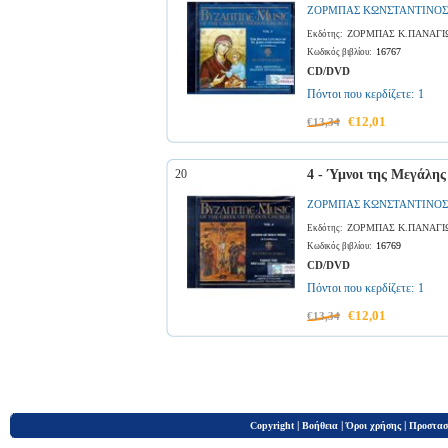
ΖΟΡΜΠΑΣ ΚΩΝΣΤΑΝΤΙΝΟΣ
ΖΟΡΜΠΑΣ Κ.ΠΑΝΑΓΙ
Εκδότης:
16767
Κωδικός βιβλίου:
CD/DVD
Πόντοι που κερδίζετε:
1
€12,01
€13,34
20
4 - Ύμνοι της Μεγάλης
ΖΟΡΜΠΑΣ ΚΩΝΣΤΑΝΤΙΝΟΣ
ΖΟΡΜΠΑΣ Κ.ΠΑΝΑΓΙ
Εκδότης:
16769
Κωδικός βιβλίου:
CD/DVD
Πόντοι που κερδίζετε:
1
€12,01
€13,34
|
|
|
Copyright
Βοήθεια
Όροι χρήσης
Προστασ