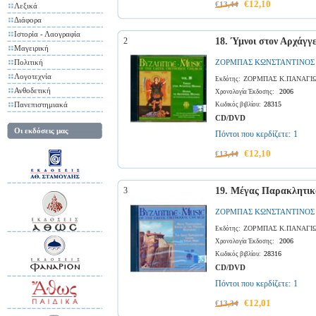
€12,10
€13,44
Λεξικά
Διάφορα
Ιστορία - Λαογραφία
2
18. Ύμνοι στον Αρχάγγ
Μαγειρική
Πολιτική
ΖΟΡΜΠΑΣ ΚΩΝΣΤΑΝΤΙΝΟΣ
Λογοτεχνία
ΖΟΡΜΠΑΣ Κ.ΠΑΝΑΓΙ
Εκδότης:
Ανθοδετική
2006
Χρονολογία Έκδοσης:
Πανεπιστημιακά
28315
Κωδικός βιβλίου:
CD/DVD
Οι εκδόσεις μας
Πόντοι που κερδίζετε:
1
€12,10
€13,44
3
19. Μέγας Παρακλητικό
ΖΟΡΜΠΑΣ ΚΩΝΣΤΑΝΤΙΝΟΣ
ΖΟΡΜΠΑΣ Κ.ΠΑΝΑΓΙ
Εκδότης:
2006
Χρονολογία Έκδοσης:
28316
Κωδικός βιβλίου:
CD/DVD
Πόντοι που κερδίζετε:
1
€12,01
€13,34