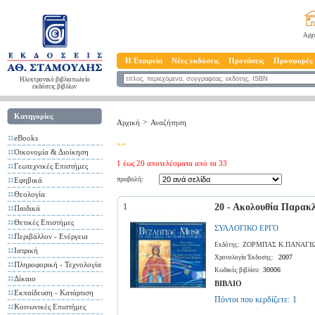
Αρχ
Η Εταιρεία
Νέες εκδόσεις
Προτάσεις
Προσφορές
Ηλεκτρονικό βιβλιοπωλείο
εκδόσεις βιβλίων
Κατηγορίες
>
Αρχική
Αναζήτηση
eBooks
""
Οικονομία & Διοίκηση
1 έως 20 αποτελέσματα από τα 33
Γεωτεχνικές Επιστήμες
προβολή:
Εφηβικά
Θεολογία
1
20 - Ακολουθία Παρακλ
Παιδικά
Θετικές Επιστήμες
ΣΥΛΛΟΓΙΚΟ ΕΡΓΟ
Περιβάλλον - Ενέργεια
ΖΟΡΜΠΑΣ Κ.ΠΑΝΑΓΙ
Εκδότης:
Ιατρική
2007
Χρονολογία Έκδοσης:
Πληροφορική - Τεχνολογία
30006
Κωδικός βιβλίου:
Δίκαιο
ΒΙΒΛΙΟ
Εκπαίδευση - Κατάρτιση
Πόντοι που κερδίζετε:
1
Κοινωνικές Επιστήμες