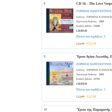
8
CD 16 - The Love Vespe
ΖΟΡΜΠΑΣ ΚΩΝΣΤΑΝΤΙΝΟΣ
ΖΟΡΜΠΑΣ Κ.ΠΑΝΑΓΙ
Εκδότης:
2003
Χρονολογία Έκδοσης:
21646
Κωδικός βιβλίου:
CD/DVD
Πόντοι που κερδίζετε:
1
€12,10
€13,44
9
Ύμνοι Αγίου Λεωνίδη, 
ΖΟΡΜΠΑΣ ΚΩΝΣΤΑΝΤΙΝΟΣ
ΖΟΡΜΠΑΣ Κ.ΠΑΝΑΓΙ
Εκδότης:
2003
Χρονολογία Έκδοσης:
21792
Κωδικός βιβλίου:
CD/DVD
Πόντοι που κερδίζετε:
1
€12,50
€13,89
10
Ύμνοι της Παραμονής 