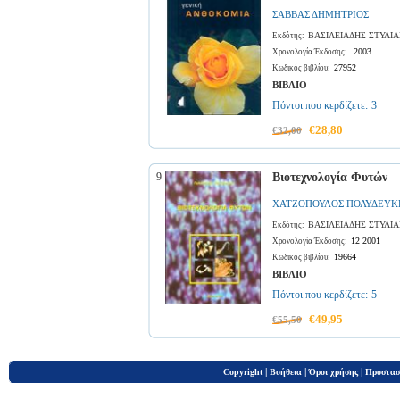
ΣΑΒΒΑΣ ΔΗΜΗΤΡΙΟΣ
ΒΑΣΙΛΕΙΑΔΗΣ ΣΤΥΛΙ
Εκδότης:
2003
Χρονολογία Έκδοσης:
27952
Κωδικός βιβλίου:
ΒΙΒΛΙΟ
Πόντοι που κερδίζετε:
3
€28,80
€32,00
9
Βιοτεχνολογία Φυτών
ΧΑΤΖΟΠΟΥΛΟΣ ΠΟΛΥΔΕΥΚ
ΒΑΣΙΛΕΙΑΔΗΣ ΣΤΥΛΙ
Εκδότης:
12 2001
Χρονολογία Έκδοσης:
19664
Κωδικός βιβλίου:
ΒΙΒΛΙΟ
Πόντοι που κερδίζετε:
5
€49,95
€55,50
|
|
|
Copyright
Βοήθεια
Όροι χρήσης
Προστασ