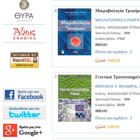
4
Μικροβιολογία Τροφίμ
ΜΠΑΛΑΤΣΟΥΡΑΣ Δ.ΓΕΩΡΓΙ
ΒΑΣΙΛΕΙΑΔΗΣ ΣΤΥΛΙ
Εκδότης:
2006
Χρονολογία Έκδοσης:
27620
Κωδικός βιβλίου:
ΒΙΒΛΙΟ
Πόντοι που κερδίζετε:
5
€49,50
€55,00
5
Γενετικά Τροποποιημέ
ΒΑΡΖΑΚΑΣ Χ. ΘΕΟΔΩΡΟΣ
,
ΒΑΣΙΛΕΙΑΔΗΣ ΣΤΥΛΙ
Εκδότης:
2006
Χρονολογία Έκδοσης:
30199
Κωδικός βιβλίου:
ΒΙΒΛΙΟ
Πόντοι που κερδίζετε:
5
€49,97
€55,52