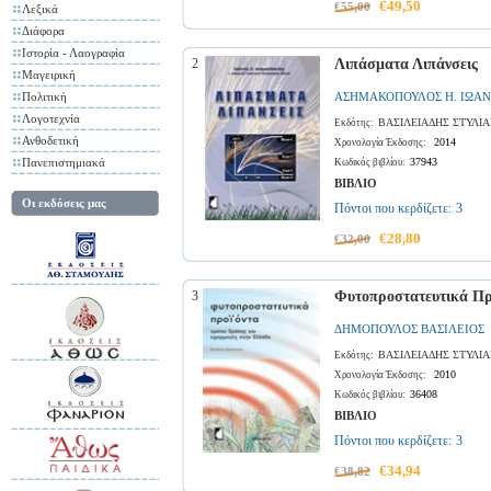
€49,50
€55,00
Λεξικά
Διάφορα
Ιστορία - Λαογραφία
2
Λιπάσματα Λιπάνσεις
Μαγειρική
Πολιτική
ΑΣΗΜΑΚΟΠΟΥΛΟΣ Η. ΙΩΑ
Λογοτεχνία
ΒΑΣΙΛΕΙΑΔΗΣ ΣΤΥΛΙ
Εκδότης:
Ανθοδετική
2014
Χρονολογία Έκδοσης:
Πανεπιστημιακά
37943
Κωδικός βιβλίου:
ΒΙΒΛΙΟ
Οι εκδόσεις μας
Πόντοι που κερδίζετε:
3
€28,80
€32,00
3
Φυτοπροστατευτικά Πρ
ΔΗΜΟΠΟΥΛΟΣ ΒΑΣΙΛΕΙΟΣ
ΒΑΣΙΛΕΙΑΔΗΣ ΣΤΥΛΙ
Εκδότης:
2010
Χρονολογία Έκδοσης:
36408
Κωδικός βιβλίου:
ΒΙΒΛΙΟ
Πόντοι που κερδίζετε:
3
€34,94
€38,82