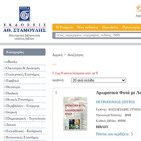
Αρχ
Η Εταιρεία
Νέες εκδόσεις
Προτάσεις
Προσφορές
Ηλεκτρονικό βιβλιοπωλείο
εκδόσεις βιβλίων
Κατηγορίες
>
Αρχική
Αναζήτηση
eBooks
""
Οικονομία & Διοίκηση
1 έως 9 αποτελέσματα από τα 9
Γεωτεχνικές Επιστήμες
προβολή:
Εφηβικά
Θεολογία
1
Αρωματικά Φυτά με Λα
Παιδικά
Θετικές Επιστήμες
ΠΕΤΡΟΠΟΥΛΟΣ ΣΠΥΡΟΣ
Περιβάλλον - Ενέργεια
ΒΑΣΙΛΕΙΑΔΗΣ ΣΤΥΛΙ
Εκδότης:
Ιατρική
2018
Χρονολογία Έκδοσης:
Πληροφορική - Τεχνολογία
41016
Κωδικός βιβλίου:
Δίκαιο
ΒΙΒΛΙΟ
Εκπαίδευση - Κατάρτιση
Πόντοι που κερδίζετε:
5
Κοινωνικές Επιστήμες