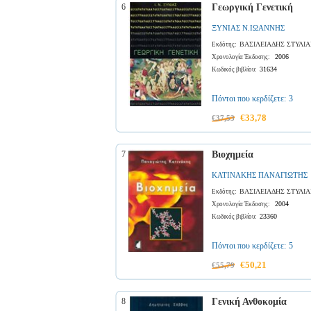
6
Γεωργική Γενετική
ΞΥΝΙΑΣ Ν.ΙΩΑΝΝΗΣ
ΒΑΣΙΛΕΙΑΔΗΣ ΣΤΥΛΙ
Εκδότης:
2006
Χρονολογία Έκδοσης:
31634
Κωδικός βιβλίου:
Πόντοι που κερδίζετε:
3
€33,78
€37,53
7
Βιοχημεία
ΚΑΤΙΝΑΚΗΣ ΠΑΝΑΓΙΩΤΗΣ
ΒΑΣΙΛΕΙΑΔΗΣ ΣΤΥΛΙ
Εκδότης:
2004
Χρονολογία Έκδοσης:
23360
Κωδικός βιβλίου:
Πόντοι που κερδίζετε:
5
€50,21
€55,79
8
Γενική Ανθοκομία