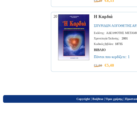
€8,33
€9,25
20
Η Καρδιά
ΣΠΥΡΙΔΩΝ ΛΟΓΟΘΕΤΗΣ Α
ΑΔΕΛΦΟΤΗΣ ΜΕΤΑΜΟ
Εκδότης:
2001
Χρονολογία Έκδοσης:
18735
Κωδικός βιβλίου:
ΒΙΒΛΙΟ
Πόντοι που κερδίζετε:
1
€5,40
€6,00
|
|
|
Copyright
Βοήθεια
Όροι χρήσης
Προστασ