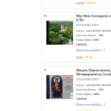
€10,22
€11,36
18
Μια Θεία Λειτουργία 
(CD)
ΣΥΛΛΟΓΙΚΟ ΕΡΓΟ
ΑΔΕΛΦΟΤΗΣ ΜΕΤΑΜΟ
Εκδότης:
2001
Χρονολογία Έκδοσης:
18441
Κωδικός βιβλίου:
CD/DVD
Πόντοι που κερδίζετε:
1
€8,33
€9,25
19
Μικρός Παρακλητικός 
Μεταμορφώσεως Σωτή
ΣΥΛΛΟΓΙΚΟ ΕΡΓΟ
ΑΔΕΛΦΟΤΗΣ ΜΕΤΑΜΟ
Εκδότης:
2001
Χρονολογία Έκδοσης:
18865
Κωδικός βιβλίου:
CD/DVD
Πόντοι που κερδίζετε:
1