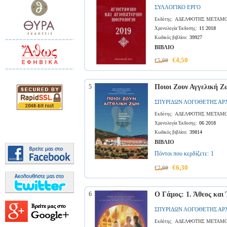
ΣΥΛΛΟΓΙΚΟ ΕΡΓΟ
ΑΔΕΛΦΟΤΗΣ ΜΕΤΑΜΟ
Εκδότης:
11 2018
Χρονολογία Έκδοσης:
39927
Κωδικός βιβλίου:
ΒΙΒΛΙΟ
€4,50
€5,00
5
Ποιοι Ζουν Αγγελική Ζ
ΣΠΥΡΙΔΩΝ ΛΟΓΟΘΕΤΗΣ ΑΡ
ΑΔΕΛΦΟΤΗΣ ΜΕΤΑΜΟ
Εκδότης:
06 2018
Χρονολογία Έκδοσης:
39814
Κωδικός βιβλίου:
ΒΙΒΛΙΟ
Πόντοι που κερδίζετε:
1
€6,30
€7,00
6
Ο Γάμος: 1. Άθεος και 
ΣΠΥΡΙΔΩΝ ΛΟΓΟΘΕΤΗΣ ΑΡ
ΑΔΕΛΦΟΤΗΣ ΜΕΤΑΜΟ
Εκδότης: