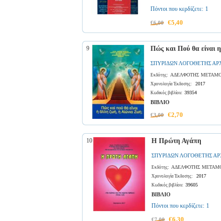
Πόντοι που κερδίζετε:
1
€5,40
€6,00
9
Πώς και Πού θα είναι 
ΣΠΥΡΙΔΩΝ ΛΟΓΟΘΕΤΗΣ ΑΡ
ΑΔΕΛΦΟΤΗΣ ΜΕΤΑΜΟ
Εκδότης:
2017
Χρονολογία Έκδοσης:
39354
Κωδικός βιβλίου:
ΒΙΒΛΙΟ
€2,70
€3,00
10
Η Πρώτη Αγάπη
ΣΠΥΡΙΔΩΝ ΛΟΓΟΘΕΤΗΣ Α
ΑΔΕΛΦΟΤΗΣ ΜΕΤΑΜΟ
Εκδότης:
2017
Χρονολογία Έκδοσης:
39605
Κωδικός βιβλίου:
ΒΙΒΛΙΟ
Πόντοι που κερδίζετε:
1
€6,30
€7,00