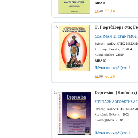
ΒΙΒΛΙΟ
€3,14
€3,49
16
Τι Γιορτάζουμε στις Γ
ΔΕΛΗΜΑΡΗΣ ΙΕΡΩΝΥΜΟΣ
ΑΔΕΛΦΟΤΗΣ ΜΕΤΑΜΟ
Εκδότης:
01 2004
Χρονολογία Έκδοσης:
22959
Κωδικός βιβλίου:
ΒΙΒΛΙΟ
Πόντοι που κερδίζετε:
1
€6,26
€6,96
17
Depression (Κασσέτες)
ΣΠΥΡΙΔΩΝ ΛΟΓΟΘΕΤΗΣ Α
ΑΔΕΛΦΟΤΗΣ ΜΕΤΑΜΟ
Εκδότης:
2002
Χρονολογία Έκδοσης:
21391
Κωδικός βιβλίου:
Πόντοι που κερδίζετε:
1