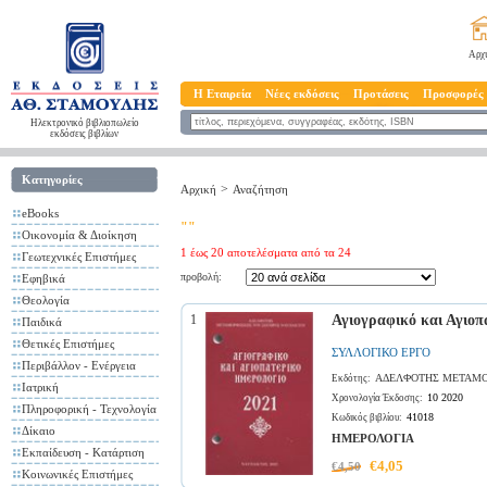
Αρχ
Η Εταιρεία
Νέες εκδόσεις
Προτάσεις
Προσφορές
Ηλεκτρονικό βιβλιοπωλείο
εκδόσεις βιβλίων
Κατηγορίες
>
Αρχική
Αναζήτηση
eBooks
""
Οικονομία & Διοίκηση
1 έως 20 αποτελέσματα από τα 24
Γεωτεχνικές Επιστήμες
προβολή:
Εφηβικά
Θεολογία
1
Αγιογραφικό και Αγιοπ
Παιδικά
Θετικές Επιστήμες
ΣΥΛΛΟΓΙΚΟ ΕΡΓΟ
Περιβάλλον - Ενέργεια
ΑΔΕΛΦΟΤΗΣ ΜΕΤΑΜΟ
Εκδότης:
Ιατρική
10 2020
Χρονολογία Έκδοσης:
Πληροφορική - Τεχνολογία
41018
Κωδικός βιβλίου:
Δίκαιο
ΗΜΕΡΟΛΟΓΙΑ
Εκπαίδευση - Κατάρτιση
€4,05
€4,50
Κοινωνικές Επιστήμες