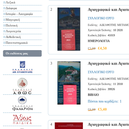
Λεξικά
Διάφορα
2
Αγιογραφικό και Αγιοπ
Ιστορία - Λαογραφία
ΣΥΛΛΟΓΙΚΟ ΕΡΓΟ
Μαγειρική
ΑΔΕΛΦΟΤΗΣ ΜΕΤΑΜΟ
Πολιτική
Εκδότης:
10 2020
Χρονολογία Έκδοσης:
Λογοτεχνία
41019
Κωδικός βιβλίου:
Ανθοδετική
ΗΜΕΡΟΛΟΓΙΑ
Πανεπιστημιακά
€4,50
€5,00
Οι εκδόσεις μας
3
Αγιογραφικό και Αγιοπ
ΣΥΛΛΟΓΙΚΟ ΕΡΓΟ
ΑΔΕΛΦΟΤΗΣ ΜΕΤΑΜΟ
Εκδότης:
11 2018
Χρονολογία Έκδοσης:
39926
Κωδικός βιβλίου:
ΒΙΒΛΙΟ
Πόντοι που κερδίζετε:
1
€5,40
€6,00
4
Αγιογραφικό και Αγιοπ