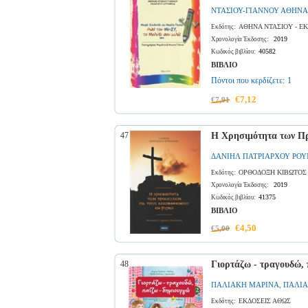
ΝΤΑΣΙΟΥ-ΓΙΑΝΝΟΥ ΑΘΗΝΑ
ΑΘΗΝΑ ΝΤΑΣΙΟΥ - Ε
Εκδότης:
2019
Χρονολογία Έκδοσης:
40582
Κωδικός βιβλίου:
ΒΙΒΛΙΟ
Πόντοι που κερδίζετε:
1
€7,12
€7,91
47
Η Χρησιμότητα των Πρ
ΔΑΝΙΗΛ ΠΑΤΡΙΑΡΧΟΥ ΡΟ
ΟΡΘΟΔΟΞΗ ΚΙΒΩΤΟΣ 
Εκδότης:
2019
Χρονολογία Έκδοσης:
41375
Κωδικός βιβλίου:
ΒΙΒΛΙΟ
€4,50
€5,00
48
Γιορτάζω - τραγουδώ, 
ΠΑΛΙΑΚΗ ΜΑΡΙΝΑ
ΠΑΛΙΑ
,
ΕΚΔΟΣΕΙΣ ΑΘΩΣ
Εκδότης: