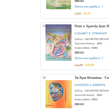
ΒΙΒΛΙΟ
Πόντοι που κερδίζετε:
1
€6,31
€7,01
53
Όταν ο Χριστός ήταν Π
ΕΛΙΣΑΒΕΤ Χ. ΞΥΡΑΦΙΔΟΥ
ΑΔΕΛΦΟΤΗΣ ΘΕΟΛΟΓ
Εκδότης:
2018
Χρονολογία Έκδοσης:
41664
Κωδικός βιβλίου:
ΒΙΒΛΙΟ
Πόντοι που κερδίζετε:
1
€10,80
€12,00
54
Τα Άγια Θεοφάνια - Γι
ΚΑΠΑΤΣΟΥ Δ. ΔΗΜΗΤΡΑ
ΑΔΕΛΦΟΤΗΣ ΘΕΟΛΟΓ
Εκδότης:
2018
Χρονολογία Έκδοσης:
43552
Κωδικός βιβλίου:
ΒΙΒΛΙΟ