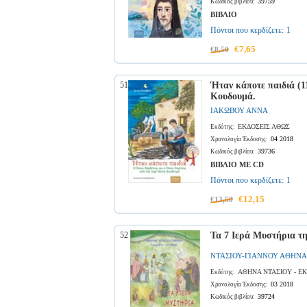
39759
Κωδικός βιβλίου:
ΒΙΒΛΙΟ
Πόντοι που κερδίζετε:
1
€7,65
€8,50
51
Ήταν κάποτε παιδιά (1
Κουδουμά.
ΙΑΚΩΒΟΥ ΑΝΝΑ
ΕΚΔΟΣΕΙΣ ΑΘΩΣ
Εκδότης:
04 2018
Χρονολογία Έκδοσης:
39736
Κωδικός βιβλίου:
ΒΙΒΛΙΟ ΜΕ CD
Πόντοι που κερδίζετε:
1
€12,15
€13,50
52
Τα 7 Ιερά Μυστήρια τ
ΝΤΑΣΙΟΥ-ΓΙΑΝΝΟΥ ΑΘΗΝΑ
ΑΘΗΝΑ ΝΤΑΣΙΟΥ - Ε
Εκδότης:
03 2018
Χρονολογία Έκδοσης:
39724
Κωδικός βιβλίου: