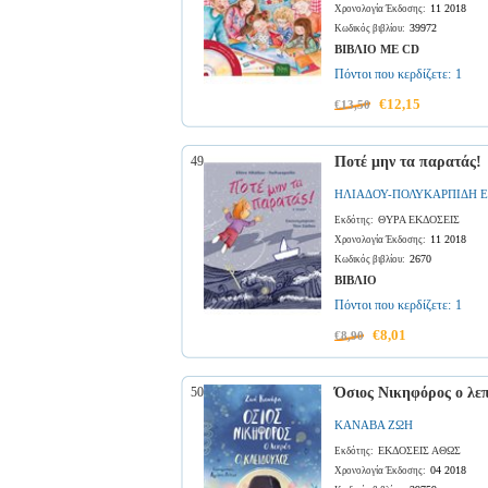
11 2018
Χρονολογία Έκδοσης:
39972
Κωδικός βιβλίου:
ΒΙΒΛΙΟ ΜΕ CD
Πόντοι που κερδίζετε:
1
€12,15
€13,50
49
Ποτέ μην τα παρατάς!
ΗΛΙΑΔΟΥ-ΠΟΛΥΚΑΡΠΙΔΗ 
ΘΥΡΑ ΕΚΔΟΣΕΙΣ
Εκδότης:
11 2018
Χρονολογία Έκδοσης:
2670
Κωδικός βιβλίου:
ΒΙΒΛΙΟ
Πόντοι που κερδίζετε:
1
€8,01
€8,90
50
Όσιος Νικηφόρος ο λεπ
ΚΑΝΑΒΑ ΖΩΗ
ΕΚΔΟΣΕΙΣ ΑΘΩΣ
Εκδότης:
04 2018
Χρονολογία Έκδοσης: