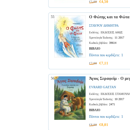
€4,50
€5,00
55
Ο Φώτης και τα Φώτα
ΣΤΑΥΡΟΥ ΔΗΜΗΤΡΑ
ΕΚΔΟΣΕΙΣ ΑΘΩΣ
Εκδότης:
11 2017
Χρονολογία Έκδοσης:
39614
Κωδικός βιβλίου:
ΒΙΒΛΙΟ
Πόντοι που κερδίζετε:
1
€7,11
€7,90
56
Άγιος Σεραφείμ - Ο μ
EVRARD GAETAN
ΕΚΔΟΣΕΙΣ ΣΤΑΜΟΥΛ
Εκδότης:
10 2017
Χρονολογία Έκδοσης:
2471
Κωδικός βιβλίου:
ΒΙΒΛΙΟ
Πόντοι που κερδίζετε:
1
€8,01
€8,90