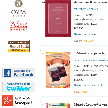
44
Ανθολογία Κοινωνικών 
ΧΡΗΣΤΟΣ ΚΑΖΙΛΑΣ
ΗΧΑΔΙΝ
Εκδότης:
01 2019
Χρονολογία Έκδοσης:
40272
Κωδικός βιβλίου:
ΒΙΒΛΙΟ
Πόντοι που κερδίζετε:
2
€18,90
€21,00
45
2 Μεγάλες Συμφωνίες 
ΝΤΑΣΙΟΥ-ΓΙΑΝΝΟΥ ΑΘΗΝΑ
ΑΘΗΝΑ ΝΤΑΣΙΟΥ - Ε
Εκδότης:
01 2019
Χρονολογία Έκδοσης:
40089
Κωδικός βιβλίου:
ΒΙΒΛΙΟ
Πόντοι που κερδίζετε:
1
€6,31
€7,01
46
Μικρές Συμβουλές για