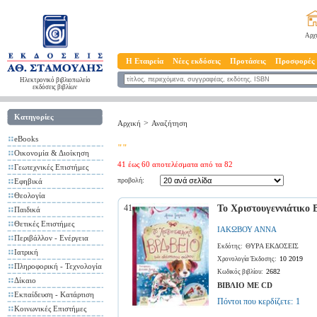
Αρχ
Η Εταιρεία
Νέες εκδόσεις
Προτάσεις
Προσφορές
Ηλεκτρονικό βιβλιοπωλείο
εκδόσεις βιβλίων
Κατηγορίες
>
Αρχική
Αναζήτηση
eBooks
""
Οικονομία & Διοίκηση
41 έως 60 αποτελέσματα από τα 82
Γεωτεχνικές Επιστήμες
προβολή:
Εφηβικά
Θεολογία
41
Το Χριστουγεννιάτικο 
Παιδικά
Θετικές Επιστήμες
ΙΑΚΩΒΟΥ ΑΝΝΑ
Περιβάλλον - Ενέργεια
ΘΥΡΑ ΕΚΔΟΣΕΙΣ
Εκδότης:
Ιατρική
10 2019
Χρονολογία Έκδοσης:
Πληροφορική - Τεχνολογία
2682
Κωδικός βιβλίου:
Δίκαιο
ΒΙΒΛΙΟ ΜΕ CD
Εκπαίδευση - Κατάρτιση
Πόντοι που κερδίζετε:
1
Κοινωνικές Επιστήμες