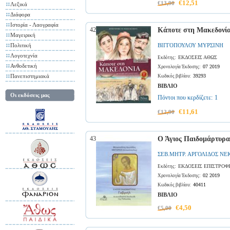
€12,51
€13,90
Λεξικά
Διάφορα
Ιστορία - Λαογραφία
42
Κάποτε στη Μακεδονί
Μαγειρική
Πολιτική
ΒΙΓΓΟΠΟΥΛΟΥ ΜΥΡΣΙΝΗ
Λογοτεχνία
ΕΚΔΟΣΕΙΣ ΑΘΩΣ
Εκδότης:
Ανθοδετική
07 2019
Χρονολογία Έκδοσης:
Πανεπιστημιακά
39293
Κωδικός βιβλίου:
ΒΙΒΛΙΟ
Οι εκδόσεις μας
Πόντοι που κερδίζετε:
1
€11,61
€12,90
43
Ο Άγιος Παιδομάρτυρα
ΣΕΒ.ΜΗΤΡ. ΑΡΓΟΛΙΔΟΣ Ν
ΕΚΔΟΣΕΙΣ ΕΠΙΣΤΡΟΦ
Εκδότης:
02 2019
Χρονολογία Έκδοσης:
40411
Κωδικός βιβλίου:
ΒΙΒΛΙΟ
€4,50
€5,00