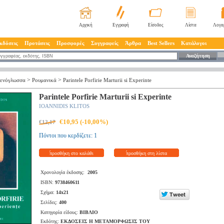
Αρχική
Εγγραφή
Είσοδος
Λίστα
Λογα
κδόσεις
Προτάσεις
Προσφορές
Συγγραφείς
Άρθρα
Best Sellers
Κατάλογοι
Αναζήτηση
>
>
ενόγλωσσα
Ρουμανικά
Parintele Porfirie Marturii si Experinte
Parintele Porfirie Marturii si Experinte
IOANNIDIS KLITOS
€10,95 (-10,00%)
€12,17
Πόντοι που κερδίζετε: 1
προσθήκη στο καλάθι
προσθήκη στη λίστα
Χρονολογία έκδοσης:
2005
ISBN:
9738460611
Σχήμα:
14x21
Σελίδες:
400
Κατηγορία είδους:
ΒΙΒΛΙΟ
Εκδότης:
ΕΚΔΟΣΕΙΣ Η ΜΕΤΑΜΟΡΦΩΣΙΣ ΤΟΥ