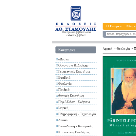
Η Εταιρεία
Νέες ε
Ηλεκτρονικό βιβλιοπωλείο
εκδόσεις βιβλίων
>
>
Αρχική
Θεολογία
Ξ
Κατηγορίες
eBooks
Οικονομία & Διοίκηση
Γεωτεχνικές Επιστήμες
Εφηβικά
Θεολογία
Παιδικά
Θετικές Επιστήμες
Περιβάλλον - Ενέργεια
Ιατρική
Πληροφορική - Τεχνολογία
Δίκαιο
Εκπαίδευση - Κατάρτιση
Κοινωνικές Επιστήμες