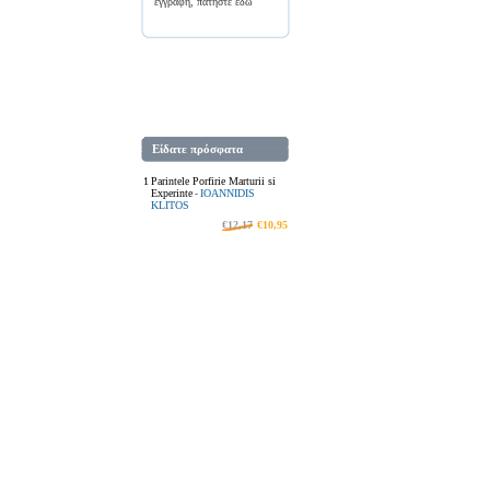
εγγραφή, πατήστε
εδώ
Είδατε πρόσφατα
1
Parintele Porfirie Marturii si
Experinte
IOANNIDIS
-
KLITOS
€12,17
€10,95