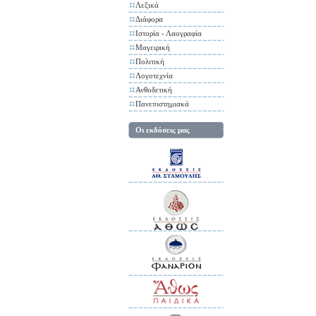
Λεξικά
Διάφορα
Ιστορία - Λαογραφία
Μαγειρική
Πολιτική
Λογοτεχνία
Ανθοδετική
Πανεπιστημιακά
Οι εκδόσεις μας