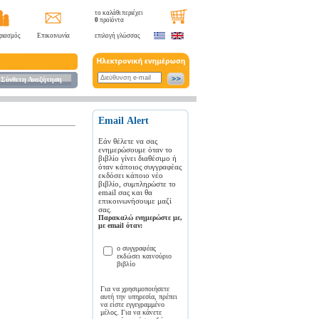
το καλάθι περιέχει
0
προϊόντα
ριασμός
Επικοινωνία
επιλογή γλώσσας
Σύνθετη Αναζήτηση
Εmail Αlert
Εάν θέλετε να σας
ενημερώσουμε όταν το
βιβλίο γίνει διαθέσιμο ή
όταν κάποιος συγγραφέας
εκδόσει κάποιο νέο
βιβλίο, συμπληρώστε το
email σας και θα
επικοινωνήσουμε μαζί
σας.
Παρακαλώ ενημερώστε με,
με email όταν:
ο συγγραφέας
εκδώσει καινούριο
βιβλίο
Για να χρησιμοποιήσετε
αυτή την υπηρεσία, πρέπει
να είστε εγγεγραμμένο
μέλος. Για να κάνετε