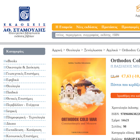
Αρχ
Η Εταιρεία
Νέες εκδόσεις
Προτάσεις
Προσφορές
Ηλεκτρονικό βιβλιοπωλείο
εκδόσεις βιβλίων
>
>
>
>
Αρχική
Θεολογία
Ξενόγλωσσα
Αγγλικά
Orthodox Co
Κατηγορίες
Orthodox Col
eBooks
Π.ΒΑΣΙΛΕΙΟΣ ΜΠ
Οικονομία & Διοίκηση
Γεωτεχνικές Επιστήμες
€7,63 (-1
€8,48
Εφηβικά
Πόντοι που κερδίζε
Θεολογία
Παιδικά
προσθήκη στο κα
Θετικές Επιστήμες
Περιβάλλον - Ενέργεια
Χρονολογία έκδοσης:
Ιατρική
ISBN:
978960863822
Πληροφορική - Τεχνολογία
Σχήμα:
14x21
Δίκαιο
Σελίδες:
98
Εκπαίδευση - Κατάρτιση
Κατηγορία είδους:
ΒΙ
Κοινωνικές Επιστήμες
Εκδότης:
ΘΑΒΩΡ Ε