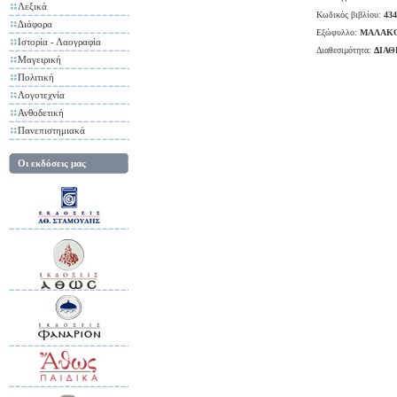
Λεξικά
Κωδικός βιβλίου:
434
Διάφορα
Εξώφυλλο:
ΜΑΛΑΚ
Ιστορία - Λαογραφία
Διαθεσιμότητα:
ΔΙΑ
Μαγειρική
Πολιτική
Λογοτεχνία
Ανθοδετική
Πανεπιστημιακά
Οι εκδόσεις μας