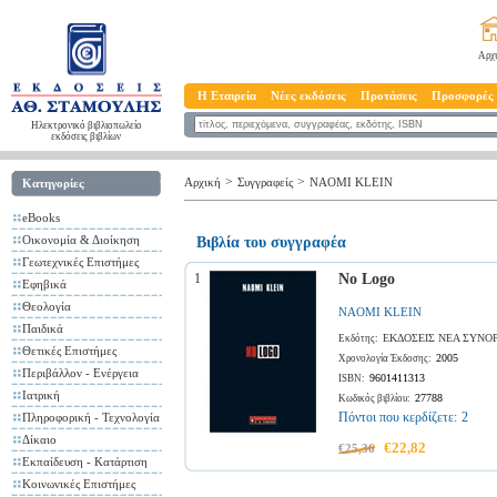
Αρχ
Η Εταιρεία
Νέες εκδόσεις
Προτάσεις
Προσφορές
Ηλεκτρονικό βιβλιοπωλείο
εκδόσεις βιβλίων
>
>
Αρχική
Συγγραφείς
NAOMI KLEIN
Κατηγορίες
eBooks
Οικονομία & Διοίκηση
Βιβλία του συγγραφέα
Γεωτεχνικές Επιστήμες
1
No Logo
Εφηβικά
Θεολογία
NAOMI KLEIN
Παιδικά
ΕΚΔΟΣΕΙΣ ΝΕΑ ΣΥΝΟ
Εκδότης:
Θετικές Επιστήμες
2005
Χρονολογία Έκδοσης:
Περιβάλλον - Ενέργεια
9601411313
ISBN:
Ιατρική
27788
Κωδικός βιβλίου:
Πόντοι που κερδίζετε:
2
Πληροφορική - Τεχνολογία
Δίκαιο
€22,82
€25,36
Εκπαίδευση - Κατάρτιση
Κοινωνικές Επιστήμες