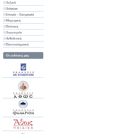
Λεξικά
Διάφορα
Ιστορία - Λαογραφία
Μαγειρική
Πολιτική
Λογοτεχνία
Ανθοδετική
Πανεπιστημιακά
Οι εκδόσεις μας