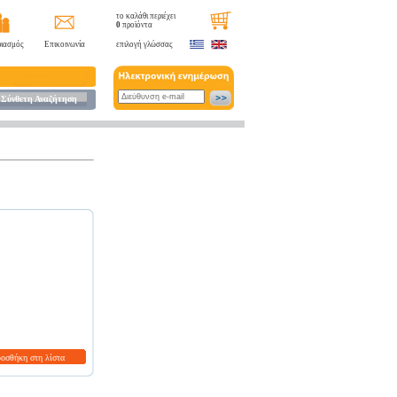
το καλάθι περιέχει
0
προϊόντα
ιασμός
Επικοινωνία
επιλογή γλώσσας
Σύνθετη Αναζήτηση
ροσθήκη στη λίστα