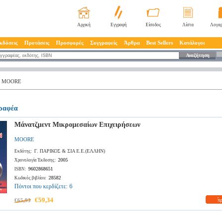
Αρχική
Εγγραφή
Είσοδος
Λίστα
Λογαρ
κδόσεις
Προτάσεις
Προσφορές
Συγγραφείς
Άρθρα
Best Sellers
Κατάλογοι
Αναζήτηση
MOORE
γραφέα
Μάνατζμεντ Μικρομεσαίων Επιχειρήσεων
MOORE
Γ. ΠΑΡΙΚΟΣ & ΣΙΑ Ε.Ε.(ΕΛΛΗΝ)
Εκδότης:
2005
Χρονολογία Έκδοσης:
9602868651
ISBN:
28582
Κωδικός βιβλίου:
Πόντοι που κερδίζετε:
6
€59,34
€65,93
π