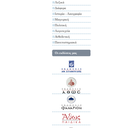
Λεξικά
Διάφορα
Ιστορία - Λαογραφία
Μαγειρική
Πολιτική
Λογοτεχνία
Ανθοδετική
Πανεπιστημιακά
Οι εκδόσεις μας