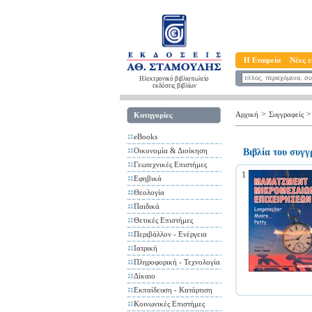
Η Εταιρεία
Νέες ε
Ηλεκτρονικό βιβλιοπωλείο
εκδόσεις βιβλίων
>
>
Αρχική
Συγγραφείς
Κατηγορίες
eBooks
Οικονομία & Διοίκηση
Βιβλία του συγ
Γεωτεχνικές Επιστήμες
1
Εφηβικά
Θεολογία
Παιδικά
Θετικές Επιστήμες
Περιβάλλον - Ενέργεια
Ιατρική
Πληροφορική - Τεχνολογία
Δίκαιο
Εκπαίδευση - Κατάρτιση
Κοινωνικές Επιστήμες