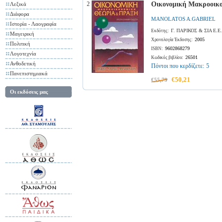
2
Οικονομική Μακροοικ
Λεξικά
Διάφορα
MANOLATOS A.GABRIEL
Ιστορία - Λαογραφία
Γ. ΠΑΡΙΚΟΣ & ΣΙΑ Ε.Ε
Εκδότης:
Μαγειρική
2005
Χρονολογία Έκδοσης:
Πολιτική
9602868279
ISBN:
Λογοτεχνία
26501
Κωδικός βιβλίου:
Ανθοδετική
Πόντοι που κερδίζετε:
5
Πανεπιστημιακά
€50,21
€55,79
Οι εκδόσεις μας