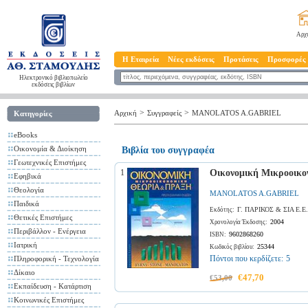
Αρχ
Η Εταιρεία
Νέες εκδόσεις
Προτάσεις
Προσφορές
Ηλεκτρονικό βιβλιοπωλείο
εκδόσεις βιβλίων
>
>
Αρχική
Συγγραφείς
MANOLATOS A.GABRIEL
Κατηγορίες
eBooks
Οικονομία & Διοίκηση
Βιβλία του συγγραφέα
Γεωτεχνικές Επιστήμες
1
Οικονομική Μικροοικ
Εφηβικά
Θεολογία
MANOLATOS A.GABRIEL
Παιδικά
Γ. ΠΑΡΙΚΟΣ & ΣΙΑ Ε.Ε
Εκδότης:
Θετικές Επιστήμες
2004
Χρονολογία Έκδοσης:
Περιβάλλον - Ενέργεια
9602868260
ISBN:
Ιατρική
25344
Κωδικός βιβλίου:
Πόντοι που κερδίζετε:
5
Πληροφορική - Τεχνολογία
Δίκαιο
€47,70
€53,00
Εκπαίδευση - Κατάρτιση
Κοινωνικές Επιστήμες