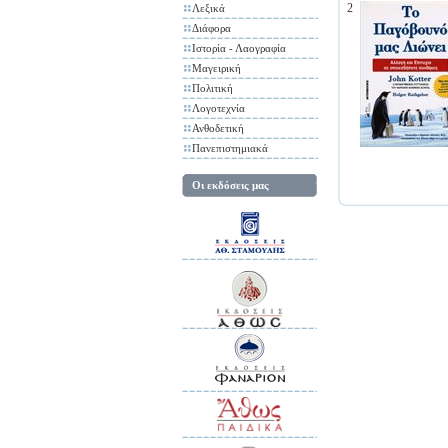
2
Λεξικά
Διάφορα
Ιστορία - Λαογραφία
Μαγειρική
Πολιτική
Λογοτεχνία
Ανθοδετική
Πανεπιστημιακά
Οι εκδόσεις μας