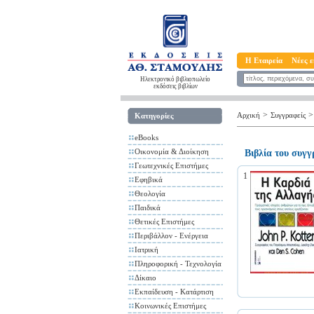
Η Εταιρεία
Νέες ε
Ηλεκτρονικό βιβλιοπωλείο
εκδόσεις βιβλίων
>
>
Αρχική
Συγγραφείς
Κατηγορίες
eBooks
Οικονομία & Διοίκηση
Βιβλία του συγ
Γεωτεχνικές Επιστήμες
1
Εφηβικά
Θεολογία
Παιδικά
Θετικές Επιστήμες
Περιβάλλον - Ενέργεια
Ιατρική
Πληροφορική - Τεχνολογία
Δίκαιο
Εκπαίδευση - Κατάρτιση
Κοινωνικές Επιστήμες