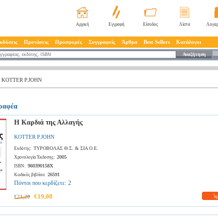
Αρχική
Εγγραφή
Είσοδος
Λίστα
Λογαρ
κδόσεις
Προτάσεις
Προσφορές
Συγγραφείς
Άρθρα
Best Sellers
Κατάλογοι
Αναζήτηση
KOTTER P.JOHN
γραφέα
Η Καρδιά της Αλλαγής
KOTTER P.JOHN
ΤΥΡΟΒΟΛΑΣ Θ.Σ. & ΣΙΑ Ο.Ε.
Εκδότης:
2005
Χρονολογία Έκδοσης:
960390158X
ISBN:
26591
Κωδικός βιβλίου:
Πόντοι που κερδίζετε:
2
€19,08
€21,20
π