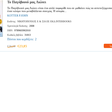
Το Παγόβουνό μας Λιώνει
Το Παγόβουνό μας Λιώνει είναι ένα απλό παραμύθι που σε μαθαίνει πώς να αντεπεξέρχεσαι
έναν κόσμο που μεταβάλλεται συνεχώς. Η ιστορία...
KOTTER P.JOHN
ΝΙΚΗΤΟΠΟΥΛΟΣ Ε & ΣΙΑ ΕΕ ΕΚΔ.INTERBOOKS
Εκδότης:
2008
Χρονολογία Έκδοσης:
9789603902010
ISBN:
31813
Κωδικός βιβλίου:
Πόντοι που κερδίζετε:
2
€23,85
€26,50
π