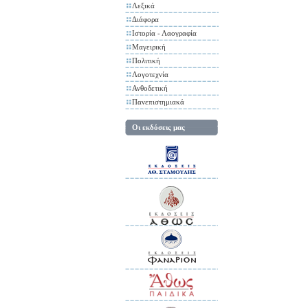
Λεξικά
Διάφορα
Ιστορία - Λαογραφία
Μαγειρική
Πολιτική
Λογοτεχνία
Ανθοδετική
Πανεπιστημιακά
Οι εκδόσεις μας