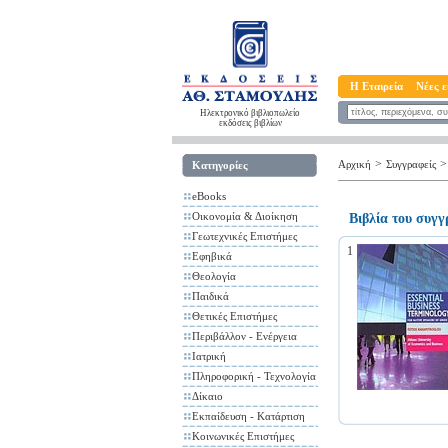
Η Εταιρεία
Νέες ε
Ηλεκτρονικό βιβλιοπωλείο
εκδόσεις βιβλίων
>
>
Αρχική
Συγγραφείς
Κατηγορίες
eBooks
Οικονομία & Διοίκηση
Βιβλία του συγ
Γεωτεχνικές Επιστήμες
1
Εφηβικά
Θεολογία
Παιδικά
Θετικές Επιστήμες
Περιβάλλον - Ενέργεια
Ιατρική
Πληροφορική - Τεχνολογία
Δίκαιο
Εκπαίδευση - Κατάρτιση
Κοινωνικές Επιστήμες