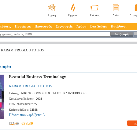
Αρχική
Εγγραφή
Είσοδος
Λίστα
Λογαρ
κδόσεις
Προτάσεις
Προσφορές
Συγγραφείς
Άρθρα
Best Sellers
Κατάλογοι
Αναζήτηση
KARAMITROGLOU FOTIOS
γραφέα
Essential Business Terminology
KARAMITROGLOU FOTIOS
ΝΙΚΗΤΟΠΟΥΛΟΣ Ε & ΣΙΑ ΕΕ ΕΚΔ.INTERBOOKS
Εκδότης:
2008
Χρονολογία Έκδοσης:
9789603902027
ISBN:
32598
Κωδικός βιβλίου:
Πόντοι που κερδίζετε:
3
€33,39
€37,10
π