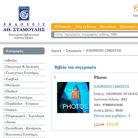
Αρχ
Η Εταιρεία
Νέες εκδόσεις
Προτάσεις
Προσφορές
Ηλεκτρονικό βιβλιοπωλείο
εκδόσεις βιβλίων
>
>
Αρχική
Συγγραφείς
IOSIPHIDIS CHRISTOS
Κατηγορίες
eBooks
Οικονομία & Διοίκηση
Βιβλία του συγγραφέα
Γεωτεχνικές Επιστήμες
1
Photos
Εφηβικά
Θεολογία
IOSIPHIDIS CHRISTOS
Παιδικά
ΙΩΣΗΦΙΔΗΣ ΧΡ.ΕΚΔΟΣ
Εκδότης:
Θετικές Επιστήμες
2011
Χρονολογία Έκδοσης:
Περιβάλλον - Ενέργεια
9789609324106
ISBN:
Ιατρική
36105
Κωδικός βιβλίου:
Πόντοι που κερδίζετε:
3
Πληροφορική - Τεχνολογία
Δίκαιο
€33,39
€37,10
Εκπαίδευση - Κατάρτιση
Κοινωνικές Επιστήμες