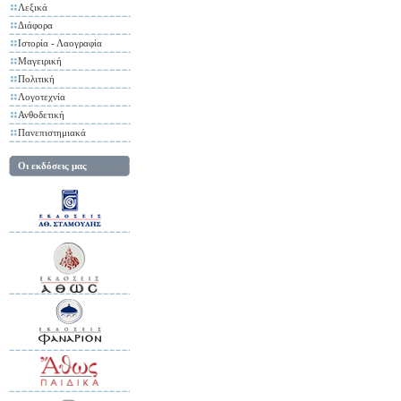
Λεξικά
Διάφορα
Ιστορία - Λαογραφία
Μαγειρική
Πολιτική
Λογοτεχνία
Ανθοδετική
Πανεπιστημιακά
Οι εκδόσεις μας