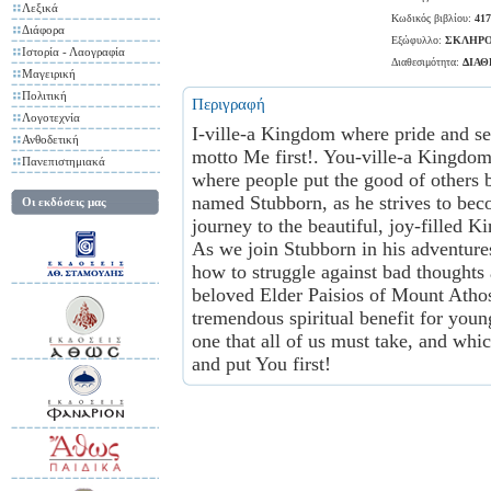
Λεξικά
Κωδικός βιβλίου:
417
Διάφορα
Εξώφυλλο:
ΣΚΛΗΡΟ
Ιστορία - Λαογραφία
Διαθεσιμότητα:
ΔΙΑ
Μαγειρική
Πολιτική
Περιγραφή
Λογοτεχνία
I-ville-a Kingdom where pride and se
Ανθοδετική
motto Me first!. You-ville-a Kingdo
Πανεπιστημιακά
where people put the good of others b
named Stubborn, as he strives to becom
Οι εκδόσεις μας
journey to the beautiful, joy-filled K
As we join Stubborn in his adventure
how to struggle against bad thoughts
beloved Elder Paisios of Mount Athos
tremendous spiritual benefit for youn
one that all of us must take, and whi
and put You first!