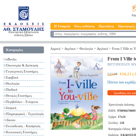
Αρχ
Η Εταιρεία
Νέες εκδόσεις
Προτάσεις
Προσφορές
Ηλεκτρονικό βιβλιοπωλείο
εκδόσεις βιβλίων
>
>
>
>
Αρχική
Αγγλικα
Θεολογία
Αγγλικά
From I Ville to Y
Κατηγορίες
From I Ville t
eBooks
ΒΙΓΓΟΠΟΥΛΟΥ Μ
Οικονομία & Διοίκηση
Γεωτεχνικές Επιστήμες
€16,11 (
€17,90
Εφηβικά
Πόντοι που κερδίζε
Θεολογία
Παιδικά
προσθήκη στο κα
Θετικές Επιστήμες
Περιβάλλον - Ενέργεια
Χρονολογία έκδοσης:
Ιατρική
ISBN:
978096670009
Πληροφορική - Τεχνολογία
Σχήμα:
17x24
Δίκαιο
Σελίδες:
128
Εκπαίδευση - Κατάρτιση
Κατηγορία είδους:
ΒΙ
Κοινωνικές Επιστήμες
Εκδότης:
ΕΚΔΟΣΕΙ