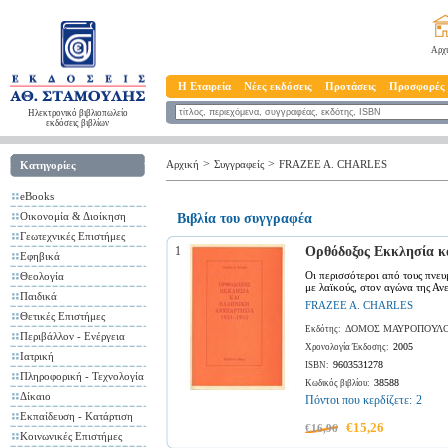
Αρχ
Η Εταιρεία
Νέες εκδόσεις
Προτάσεις
Προσφορές
Ηλεκτρονικό βιβλιοπωλείο
εκδόσεις βιβλίων
>
>
Αρχική
Συγγραφείς
FRAZEE A. CHARLES
Κατηγορίες
eBooks
Οικονομία & Διοίκηση
Βιβλία του συγγραφέα
Γεωτεχνικές Επιστήμες
1
Ορθόδοξος Εκκλησία κα
Εφηβικά
Οι περισσότεροι από τους πνευ
Θεολογία
με λαϊκούς, στον αγώνα της Ανε
Παιδικά
FRAZEE A. CHARLES
Θετικές Επιστήμες
ΔΟΜΟΣ ΜΑΥΡΟΠΟΥΛΟΣ 
Εκδότης:
Περιβάλλον - Ενέργεια
2005
Χρονολογία Έκδοσης:
Ιατρική
9603531278
ISBN:
Πληροφορική - Τεχνολογία
38588
Κωδικός βιβλίου:
Δίκαιο
Πόντοι που κερδίζετε:
2
Εκπαίδευση - Κατάρτιση
€15,26
€16,96
Κοινωνικές Επιστήμες