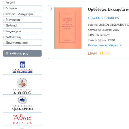
Λεξικά
Διάφορα
2
Ορθόδοξος Εκκλησία κα
Ιστορία - Λαογραφία
FRAZEE A. CHARLES
Μαγειρική
ΔΟΜΟΣ ΜΑΥΡΟΠΟΥΛΟΣ 
Εκδότης:
Πολιτική
2005
Χρονολογία Έκδοσης:
Λογοτεχνία
9603531278
ISBN:
Ανθοδετική
27688
Κωδικός βιβλίου:
Πανεπιστημιακά
Πόντοι που κερδίζετε:
2
€15,26
Οι εκδόσεις μας
€16,96