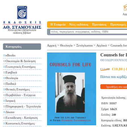
Αρχ
Η Εταιρεία
Νέες εκδόσεις
Προτάσεις
Προσφορές
Ηλεκτρονικό βιβλιοπωλείο
εκδόσεις βιβλίων
>
>
>
>
Αρχική
Θεολογία
Ξενόγλωσσα
Αγγλικά
Counsels for
Κατηγορίες
Counsels for 
eBooks
ΘΕΟΔΩΡΟΠΟΥΛΟΣ
Οικονομία & Διοίκηση
Γεωτεχνικές Επιστήμες
€10,80 (
€12,00
Εφηβικά
Πόντοι που κερδίζε
Θεολογία
Παιδικά
προσθήκη στο κα
Θετικές Επιστήμες
Περιβάλλον - Ενέργεια
Χρονολογία έκδοσης:
Ιατρική
ISBN:
33317
Πληροφορική - Τεχνολογία
Σχήμα:
14x21
Δίκαιο
Σελίδες:
240
Εκπαίδευση - Κατάρτιση
Κατηγορία είδους:
ΒΙ
Κοινωνικές Επιστήμες
Εκδότης:
Ι.ΗΣΥΧ.