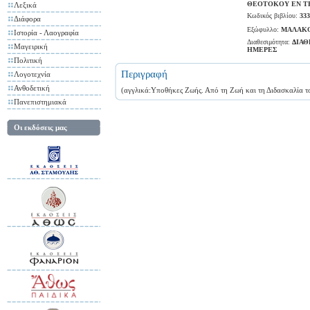
ΘΕΟΤΟΚΟΥ ΕΝ Τ
Λεξικά
Κωδικός βιβλίου:
333
Διάφορα
Εξώφυλλο:
ΜΑΛΑΚ
Ιστορία - Λαογραφία
Διαθεσιμότητα:
ΔΙΑΘ
Μαγειρική
ΗΜΕΡΕΣ
Πολιτική
Περιγραφή
Λογοτεχνία
Ανθοδετική
(αγγλικά:Υποθήκες Ζωής. Από τη Ζωή και τη Διδασκαλία τ
Πανεπιστημιακά
Οι εκδόσεις μας