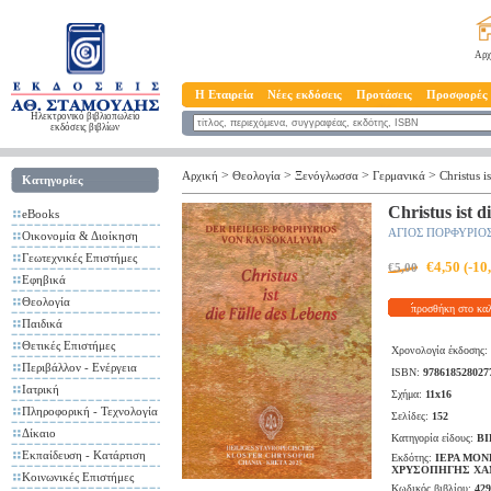
Αρχ
Η Εταιρεία
Νέες εκδόσεις
Προτάσεις
Προσφορές
Ηλεκτρονικό βιβλιοπωλείο
εκδόσεις βιβλίων
>
>
>
>
Αρχική
Θεολογία
Ξενόγλωσσα
Γερμανικά
Christus i
Κατηγορίες
Christus ist d
eBooks
ΑΓΙΟΣ ΠΟΡΦΥΡΙΟ
Οικονομία & Διοίκηση
Γεωτεχνικές Επιστήμες
€4,50 (-1
€5,00
Εφηβικά
Θεολογία
προσθήκη στο κα
Παιδικά
Θετικές Επιστήμες
Χρονολογία έκδοσης:
Περιβάλλον - Ενέργεια
ISBN:
978618528027
Ιατρική
Σχήμα:
11x16
Πληροφορική - Τεχνολογία
Σελίδες:
152
Δίκαιο
Κατηγορία είδους:
ΒΙ
Εκπαίδευση - Κατάρτιση
Εκδότης:
ΙΕΡΑ ΜΟ
ΧΡΥΣΟΠΗΓΗΣ ΧΑ
Κοινωνικές Επιστήμες
Κωδικός βιβλίου:
429