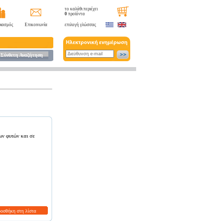
το καλάθι περιέχει
0
προϊόντα
ιασμός
Επικοινωνία
επιλογή γλώσσας
Σύνθετη Αναζήτηση
ων φυτών και σε
ροσθήκη στη λίστα