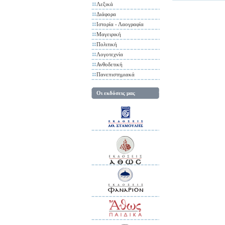
Λεξικά
Διάφορα
Ιστορία - Λαογραφία
Μαγειρική
Πολιτική
Λογοτεχνία
Ανθοδετική
Πανεπιστημιακά
Οι εκδόσεις μας