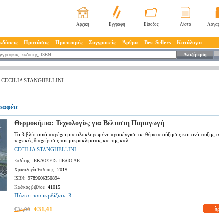
Αρχική
Εγγραφή
Είσοδος
Λίστα
Λογαρ
κδόσεις
Προτάσεις
Προσφορές
Συγγραφείς
Άρθρα
Best Sellers
Κατάλογοι
Αναζήτηση
CECILIA STANGHELLINI
γραφέα
Θερμοκήπια: Τεχνολογίες για Βέλτιστη Παραγωγή
Το βιβλίο αυτό παρέχει μια ολοκληρωμένη προσέγγιση σε θέματα αύξησης και ανάπτυξης τ
τεχνικές διαχείρισης του μικροκλίματος και της καλ...
CECILIA STANGHELLINI
ΕΚΔΟΣΕΙΣ ΠΕΔΙΟ ΑΕ
Εκδότης:
2019
Χρονολογία Έκδοσης:
9789606350894
ISBN:
41015
Κωδικός βιβλίου:
Πόντοι που κερδίζετε:
3
€31,41
€34,90
π