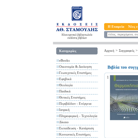
Η Εταιρεία
Νέες ε
Ηλεκτρονικό βιβλιοπωλείο
εκδόσεις βιβλίων
>
>
Αρχική
Συγγραφείς
Κατηγορίες
eBooks
Οικονομία & Διοίκηση
Βιβλία του συγ
Γεωτεχνικές Επιστήμες
1
Εφηβικά
Θεολογία
Παιδικά
Θετικές Επιστήμες
Περιβάλλον - Ενέργεια
Ιατρική
Πληροφορική - Τεχνολογία
Δίκαιο
Εκπαίδευση - Κατάρτιση
Κοινωνικές Επιστήμες