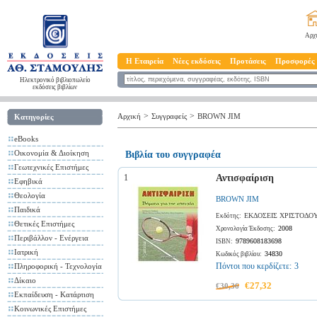
Αρχ
Η Εταιρεία
Νέες εκδόσεις
Προτάσεις
Προσφορές
Ηλεκτρονικό βιβλιοπωλείο
εκδόσεις βιβλίων
>
>
Αρχική
Συγγραφείς
BROWN JIM
Κατηγορίες
eBooks
Οικονομία & Διοίκηση
Βιβλία του συγγραφέα
Γεωτεχνικές Επιστήμες
1
Αντισφαίριση
Εφηβικά
Θεολογία
BROWN JIM
Παιδικά
ΕΚΔΟΣΕΙΣ ΧΡΙΣΤΟΔΟ
Εκδότης:
Θετικές Επιστήμες
2008
Χρονολογία Έκδοσης:
Περιβάλλον - Ενέργεια
9789608183698
ISBN:
Ιατρική
34830
Κωδικός βιβλίου:
Πόντοι που κερδίζετε:
3
Πληροφορική - Τεχνολογία
Δίκαιο
€27,32
€30,36
Εκπαίδευση - Κατάρτιση
Κοινωνικές Επιστήμες