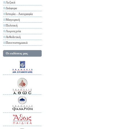
Λεξικά
Διάφορα
Ιστορία - Λαογραφία
Μαγειρική
Πολιτική
Λογοτεχνία
Ανθοδετική
Πανεπιστημιακά
Οι εκδόσεις μας