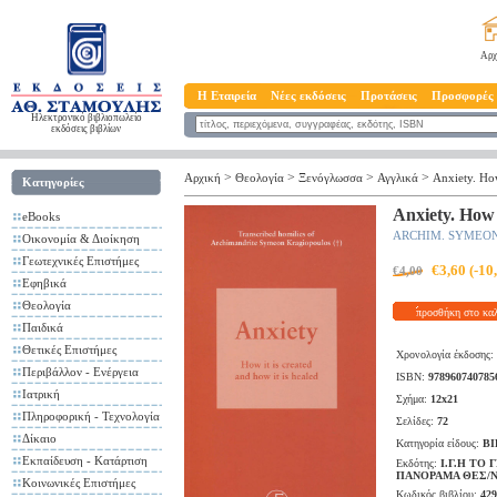
Αρχ
Η Εταιρεία
Νέες εκδόσεις
Προτάσεις
Προσφορές
Ηλεκτρονικό βιβλιοπωλείο
εκδόσεις βιβλίων
>
>
>
>
Αρχική
Θεολογία
Ξενόγλωσσα
Αγγλικά
Anxiety. How
Κατηγορίες
Anxiety. How 
eBooks
ARCHIM. SYMEO
Οικονομία & Διοίκηση
Γεωτεχνικές Επιστήμες
€3,60 (-1
€4,00
Εφηβικά
Θεολογία
προσθήκη στο κα
Παιδικά
Θετικές Επιστήμες
Χρονολογία έκδοσης:
Περιβάλλον - Ενέργεια
ISBN:
978960740785
Ιατρική
Σχήμα:
12x21
Πληροφορική - Τεχνολογία
Σελίδες:
72
Δίκαιο
Κατηγορία είδους:
ΒΙ
Εκπαίδευση - Κατάρτιση
Εκδότης:
Ι.Γ.Η ΤΟ
ΠΑΝΟΡΑΜΑ ΘΕΣ/
Κοινωνικές Επιστήμες
Κωδικός βιβλίου:
429