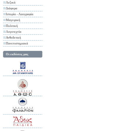
Λεξικά
Διάφορα
Ιστορία - Λαογραφία
Μαγειρική
Πολιτική
Λογοτεχνία
Ανθοδετική
Πανεπιστημιακά
Οι εκδόσεις μας