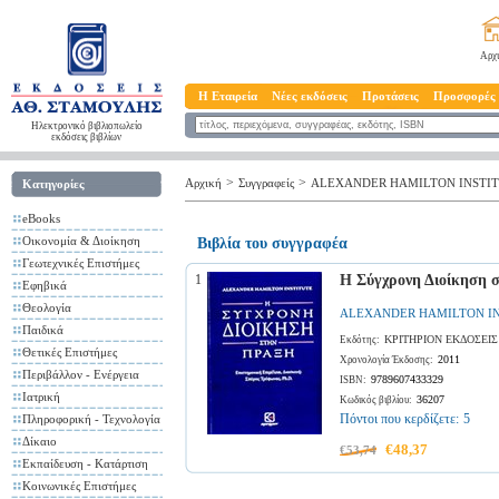
Αρχ
Η Εταιρεία
Νέες εκδόσεις
Προτάσεις
Προσφορές
Ηλεκτρονικό βιβλιοπωλείο
εκδόσεις βιβλίων
>
>
Αρχική
Συγγραφείς
ALEXANDER HAMILTON INSTI
Κατηγορίες
eBooks
Οικονομία & Διοίκηση
Βιβλία του συγγραφέα
Γεωτεχνικές Επιστήμες
1
Η Σύγχρονη Διοίκηση 
Εφηβικά
Θεολογία
ALEXANDER HAMILTON I
Παιδικά
ΚΡΙΤΗΡΙΟΝ ΕΚΔΟΣΕΙΣ
Εκδότης:
Θετικές Επιστήμες
2011
Χρονολογία Έκδοσης:
Περιβάλλον - Ενέργεια
9789607433329
ISBN:
Ιατρική
36207
Κωδικός βιβλίου:
Πόντοι που κερδίζετε:
5
Πληροφορική - Τεχνολογία
Δίκαιο
€48,37
€53,74
Εκπαίδευση - Κατάρτιση
Κοινωνικές Επιστήμες