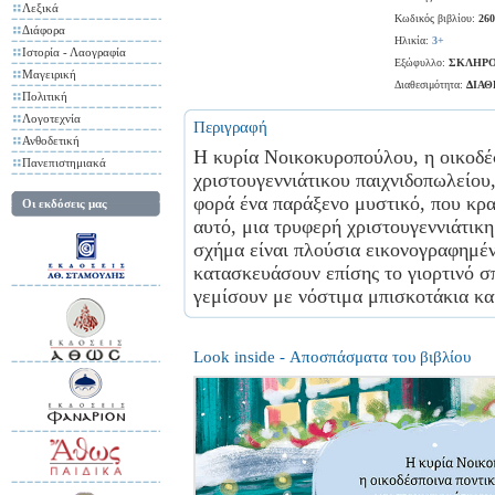
Λεξικά
Κωδικός βιβλίου:
260
Διάφορα
Ηλικία:
3+
Ιστορία - Λαογραφία
Εξώφυλλο:
ΣΚΛΗΡΟ
Μαγειρική
Διαθεσιμότητα:
ΔΙΑ
Πολιτική
Λογοτεχνία
Περιγραφή
Ανθοδετική
Η κυρία Νοικοκυροπούλου, η οικοδέσ
Πανεπιστημιακά
χριστουγεννιάτικου παιχνιδοπωλείου,
φορά ένα παράξενο μυστικό, που κρατ
Οι εκδόσεις μας
αυτό, μια τρυφερή χριστουγεννιάτικ
σχήμα είναι πλούσια εικονογραφημέν
κατασκευάσουν επίσης το γιορτινό σπ
γεμίσουν με νόστιμα μπισκοτάκια και
Look inside - Αποσπάσματα του βιβλίου