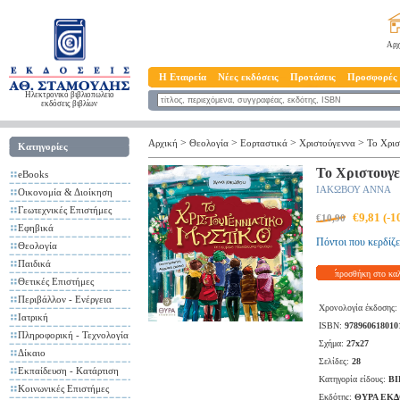
Αρχ
Η Εταιρεία
Νέες εκδόσεις
Προτάσεις
Προσφορές
Ηλεκτρονικό βιβλιοπωλείο
εκδόσεις βιβλίων
>
>
>
>
Αρχική
Θεολογία
Εορταστικά
Χριστούγεννα
Το Χρισ
Κατηγορίες
Το Χριστουγε
eBooks
ΙΑΚΩΒΟΥ ΑΝΝΑ
Οικονομία & Διοίκηση
Γεωτεχνικές Επιστήμες
€9,81 (-
€10,90
Εφηβικά
Πόντοι που κερδίζε
Θεολογία
Παιδικά
προσθήκη στο κα
Θετικές Επιστήμες
Περιβάλλον - Ενέργεια
Χρονολογία έκδοσης:
Ιατρική
ISBN:
978960618010
Πληροφορική - Τεχνολογία
Σχήμα:
27x27
Δίκαιο
Σελίδες:
28
Εκπαίδευση - Κατάρτιση
Κατηγορία είδους:
ΒΙ
Κοινωνικές Επιστήμες
Εκδότης:
ΘΥΡΑ ΕΚ