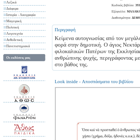
Λεξικά
Κωδικός βιβλίου:
393
Διάφορα
Εξώφυλλο:
ΜΑΛΑΚ
Ιστορία - Λαογραφία
Διαθεσιμότητα:
ΔΙΑ
Μαγειρική
Πολιτική
Περιγραφή
Λογοτεχνία
Κείμενα αυτογνωσίας από τον μεγάλο
Ανθοδετική
φορά στην δημοτική. Ο άγιος Νεκτά
Πανεπιστημιακά
φιλοκαλικών Πατέρων της Εκκλησίας 
ανθρώπινης ψυχής, περιγράφοντας με
Οι εκδόσεις μας
στο βάθος της.
Look inside - Αποσπάσματα του βιβλίου