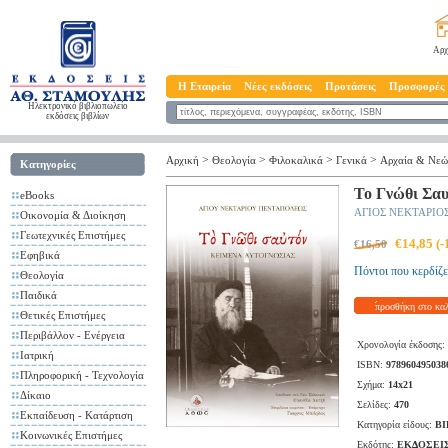
Αρχ
Η Εταιρεία
Νέες εκδόσεις
Προτάσεις
Προσφορές
Ηλεκτρονικό βιβλιοπωλείο
εκδόσεις βιβλίων
>
>
>
>
Αρχική
Θεολογία
Φιλοκαλικά
Γενικά
Αρχαία & Νεώ
Κατηγορίες
Το Γνώθι Σαυ
eBooks
ΑΓΙΟΣ ΝΕΚΤΑΡΙΟ
Οικονομία & Διοίκηση
Γεωτεχνικές Επιστήμες
€14,85 (
€16,50
Εφηβικά
Πόντοι που κερδίζε
Θεολογία
Παιδικά
προσθήκη στο κα
Θετικές Επιστήμες
Περιβάλλον - Ενέργεια
Χρονολογία έκδοσης:
Ιατρική
ISBN:
978960495038
Πληροφορική - Τεχνολογία
Σχήμα:
14x21
Δίκαιο
Σελίδες:
470
Εκπαίδευση - Κατάρτιση
Κατηγορία είδους:
ΒΙ
Κοινωνικές Επιστήμες
Εκδότης:
ΕΚΔΟΣΕΙ