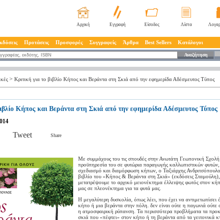
Αρχική
Εγγραφή
Είσοδος
Λίστα
Λογαρ
κδόσεις
Προτάσεις
Προσφορές
Συγγραφείς
Άρθρα
Best Sellers
Κατάλογοι
Αναζήτηση
>
ικές
Κριτική για το βιβλίο Κήπος και Βεράντα στη Σκιά από την εφημερίδα Αδέσμευτος Τύπος
βιβλίο Κήπος και Βεράντα στη Σκιά από την εφημερίδα Αδέσμευτος Τύπος
2014
Tweet
Share
Με συμμάχους του τις σπουδές στην Ανωτάτη Γεωπονική Σχολή
προϋπηρεσία του σε φυτώρια παραγωγής καλλωπιστικών φυτών,
σχεδιασμό και διαμόρφωση κήπων, ο Ταξιάρχης Ανδριτσόπουλο
βιβλίο του «Κήπος & Βεράντα στη Σκιά» (εκδόσεις Σταμούλη)
μετατρέψουμε το αρχικό μειονέκτημα έλλειψης φωτός στον κήπ
μας σε πλεονέκτημα για τα φυτά μας.
Η μεγαλύτερη δυσκολία, όπως λέει, που έχει να αντιμετωπίσει 
κήπο ή μια βεράντα στην πόλη. δεν είναι ούτε η παγωνιά ούτε 
η ατμοσφαιρική ρύπανση. Τα περισσότερα προβλήματα τα προκ
σκιά που «πέφτει» στον κήπο ή τη βεράντα από τα γειτονικά κ