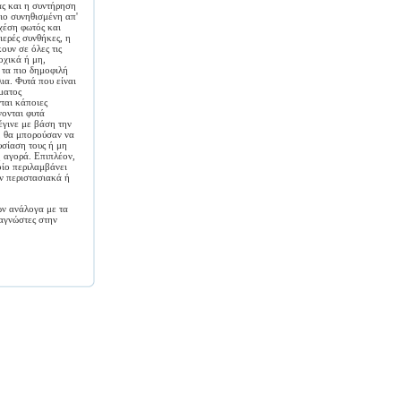
ας και η συντήρηση
πιο συνηθισμένη απ'
σχέση φωτός και
ιερές συνθήκες, η
κουν σε όλες τις
οχικά ή μη,
 τα πιο δημοφιλή
ια. Φυτά που είναι
ματος
νται κάποιες
νονται φυτά
έγινε με βάση την
ι, θα μπορούσαν να
υσίαση τους ή μη
ή αγορά. Επιπλέον,
οίο περιλαμβάνει
ον περιστασιακά ή
ών ανάλογα με τα
ναγνώστες στην