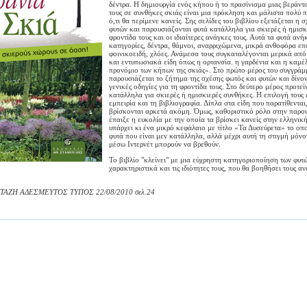
δέντρα. Η δημιουργία ενός κήπου ή το πρασίνισμα μιας βεράντ
τους σε συνθήκες σκιάς είναι μια πρόκληση και μάλιστα πολύ 
ό,τι θα περίμενε κανείς. Σης σελίδες του βιβλίου εξετάζεται η 
φυτών και παρουσιάζονται φυτά κατάλληλα για σκιερές ή ημισκ
φροντίδα τους και οι ιδιαίτερες ανάγκες τους. Αυτά τα φυτά ανή
κατηγορίες, δέντρα, θάμνοι, αναρριχώμενα, μικρά ανθοφόρα επ
φοινικοειδή, χλόες. Ανάμεσα τους συγκαταλέγονται μερικά από
και εντυπωσιακά είδη όπως η ορτανσία. η γαρδένια και η καμέλ
προνόμιο των κήπων της σκιάς». Στο πρώτο μέρος του συγγράμ
παρουσιάζεται το ζήτημα της σχέσης φωτός και φυτών και δίνο
γενικές οδηγίες για τη φροντίδα τους. Στο δεύτερο μέρος προτεί
κατάλληλα για σκιερές ή ημισκιερές συνθήκες. Η επιλογή τους 
εμπειρία και τη βιβλιογραφία. Δίπλα στα είδη που παρατίθεντα
βρίσκονται αρκετά ακόμη. Όμως, καθοριστικό ρόλο στην παρο
έπαιξε η ευκολία με την οποία τα βρίσκει κανείς στην ελληνικ
υπάρχει κι ένα μικρό κεφάλαιο με τίτλο «Τα Δυσεύρετα» το οπ
φυτά που είναι μεν κατάλληλα, αλλά μέχρι αυτή τη στιγμή μόν
μέσω Ιντερνέτ μπορούν να βρεθούν.
Το βιβλίο "κλείνει" με μια εύχρηστη κατηγοριοποίηση των φυτ
χαρακτηριστικά και τις ιδιότητες τους, που θα βοηθήσει τους α
ΤΑΖΗ ΑΔΕΣΜΕΥΤΟΣ ΤΥΠΟΣ 22/08/2010 σελ.24