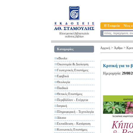
Η Εταιρεία
Νέες ε
Ηλεκτρονικό βιβλιοπωλείο
εκδόσεις βιβλίων
>
>
Αρχική
Άρθρα
Κριτ
Κατηγορίες
eBooks
Οικονομία & Διοίκηση
Κριτική για το 
Γεωτεχνικές Επιστήμες
Ημερομηνία:
29/08/
Εφηβικά
Θεολογία
Παιδικά
Θετικές Επιστήμες
Περιβάλλον - Ενέργεια
Ιατρική
Πληροφορική - Τεχνολογία
Δίκαιο
Εκπαίδευση - Κατάρτιση
Κοινωνικές Επιστήμες