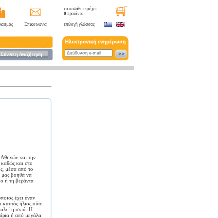
το καλάθι περιέχει
0
προϊόντα
ιασμός
Επικοινωνία
επιλογή γλώσσας
Σύνθετη Αναζήτηση
 Αθηνών και την
 καθώς και στο
ς, μέσα από το
, μας βοηθά να
ο ή τη βεράντα
όποιος έχει έναν
ο καυτός ήλιος ούτε
αλεί η σκιά. Η
τίρια ή από μεγάλα