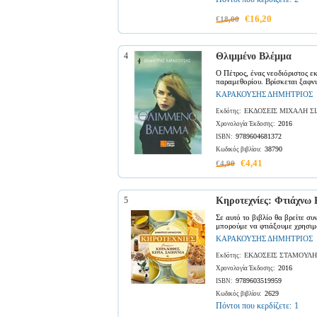
€16,20
€18,00
4
Θλιμμένο Βλέμμα
Ο Πέτρος, ένας νεοδιόριστος ε
παραμεθορίου. Βρίσκεται ξαφνι
ΚΑΡΑΚΟΥΣΗΣ ΔΗΜΗΤΡΙΟΣ
ΕΚΔΟΣΕΙΣ ΜΙΧΑΛΗ Σ
Εκδότης:
2016
Χρονολογία Έκδοσης:
9789604681372
ISBN:
38790
Κωδικός βιβλίου:
€4,41
€4,90
5
Κηροτεχνίες: Φτιάχνω 
Σε αυτό το βιβλίο θα βρείτε σ
μπορούμε να φτιάξουμε χρησιμο
ΚΑΡΑΚΟΥΣΗΣ ΔΗΜΗΤΡΙΟΣ
ΕΚΔΟΣΕΙΣ ΣΤΑΜΟΥΛΗ
Εκδότης:
2016
Χρονολογία Έκδοσης:
9789603519959
ISBN:
2629
Κωδικός βιβλίου:
Πόντοι που κερδίζετε:
1