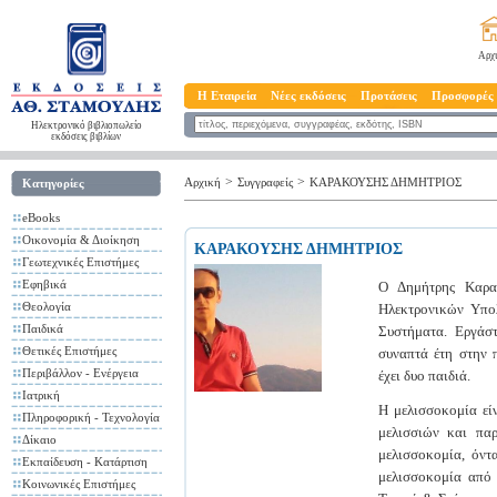
Αρχ
Η Εταιρεία
Νέες εκδόσεις
Προτάσεις
Προσφορές
Ηλεκτρονικό βιβλιοπωλείο
εκδόσεις βιβλίων
>
>
Αρχική
Συγγραφείς
ΚΑΡΑΚΟΥΣΗΣ ΔΗΜΗΤΡΙΟΣ
Κατηγορίες
eBooks
Οικονομία & Διοίκηση
ΚΑΡΑΚΟΥΣΗΣ ΔΗΜΗΤΡΙΟΣ
Γεωτεχνικές Επιστήμες
Εφηβικά
Ο Δημήτρης Καρα
Θεολογία
Ηλεκτρονικών Υπο
Παιδικά
Συστήματα. Εργάστ
Θετικές Επιστήμες
συναπτά έτη στην 
Περιβάλλον - Ενέργεια
έχει δυο παιδιά.
Ιατρική
Η μελισσοκομία είν
Πληροφορική - Τεχνολογία
μελισσιών και πα
Δίκαιο
μελισσοκομία, όντ
Εκπαίδευση - Κατάρτιση
μελισσοκομία από 
Κοινωνικές Επιστήμες