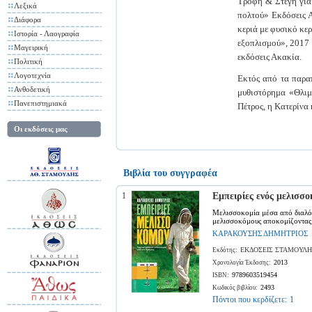
Τροφή & Στέγη για
Λεξικά
πολτού» Εκδόσεις Α
Διάφορα
κεριά με φυσικό κε
Ιστορία - Λαογραφία
εξοπλισμού», 2017 
Μαγειρική
εκδόσεις Ακακία.
Πολιτική
Λογοτεχνία
Εκτός από τα παραπ
Ανθοδετική
μυθιστόρημα «Θλιμ
Πανεπιστημιακά
Πέτρος, η Κατερίνα
Οι εκδόσεις μας
Βιβλία του συγγραφέα
1
Εμπειρίες ενός μελισσ
Μελισσοκομία μέσα από διαλόγ
μελισσοκόμους αποκομίζοντας 
ΚΑΡΑΚΟΥΣΗΣ ΔΗΜΗΤΡΙΟΣ
ΕΚΔΟΣΕΙΣ ΣΤΑΜΟΥΛΗ
Εκδότης:
2013
Χρονολογία Έκδοσης:
9789603519454
ISBN:
2493
Κωδικός βιβλίου:
Πόντοι που κερδίζετε:
1