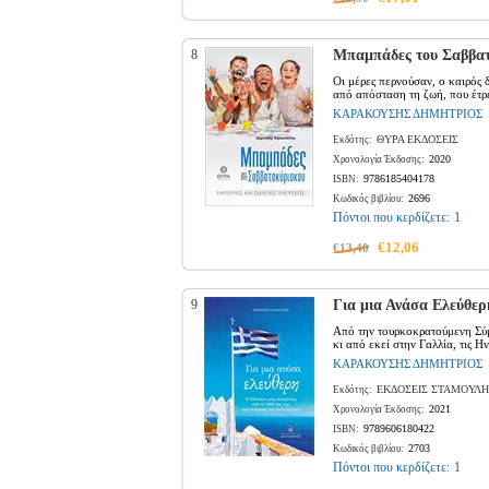
8
Μπαμπάδες του Σαββατο
Οι μέρες περνούσαν, ο καιρός
από απόσταση τη ζωή, που έτρε
ΚΑΡΑΚΟΥΣΗΣ ΔΗΜΗΤΡΙΟΣ
ΘΥΡΑ ΕΚΔΟΣΕΙΣ
Εκδότης:
2020
Χρονολογία Έκδοσης:
9786185404178
ISBN:
2696
Κωδικός βιβλίου:
Πόντοι που κερδίζετε:
1
€12,06
€13,40
9
Για μια Ανάσα Ελεύθερ
Από την τουρκοκρατούμενη Σύμη
κι από εκεί στην Γαλλία, τις Ην
ΚΑΡΑΚΟΥΣΗΣ ΔΗΜΗΤΡΙΟΣ
ΕΚΔΟΣΕΙΣ ΣΤΑΜΟΥΛΗ
Εκδότης:
2021
Χρονολογία Έκδοσης:
9789606180422
ISBN:
2703
Κωδικός βιβλίου:
Πόντοι που κερδίζετε:
1