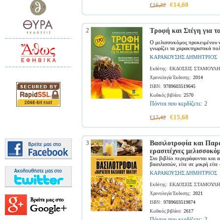
€14,60
€16,22
2
Τροφή και Στέγη για τ
Ο μελισσοκόμος προκειμένου να
γνωρίζει τα χαρακτηριστικά πο
ΚΑΡΑΚΟΥΣΗΣ ΔΗΜΗΤΡΙΟΣ
ΕΚΔΟΣΕΙΣ ΣΤΑΜΟΥΛΗ
Εκδότης:
2014
Χρονολογία Έκδοσης:
9789603519645
ISBN:
2570
Κωδικός βιβλίου:
Πόντοι που κερδίζετε:
2
€15,68
€17,42
3
Βασιλοτροφία και Παρα
ερασιτέχνες μελισσοκό
Στο βιβλίο περιγράφονται και 
βασιλισσών, είτε σε μικρή είτε 
ΚΑΡΑΚΟΥΣΗΣ ΔΗΜΗΤΡΙΟΣ
ΕΚΔΟΣΕΙΣ ΣΤΑΜΟΥΛΗ
Εκδότης:
2021
Χρονολογία Έκδοσης:
9789603519874
ISBN:
2617
Κωδικός βιβλίου:
Πόντοι που κερδίζετε:
2