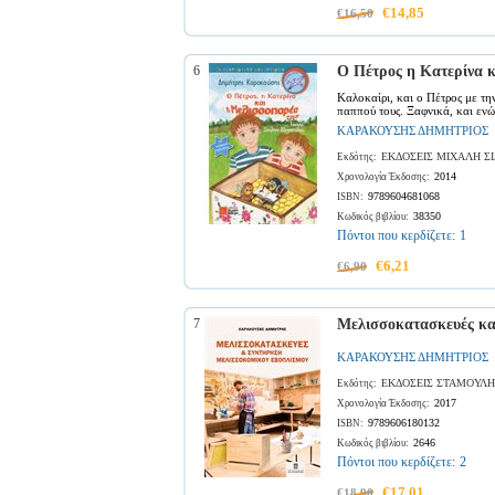
€14,85
€16,50
6
Ο Πέτρος η Κατερίνα 
Καλοκαίρι, και ο Πέτρος με τη
παππού τους. Ξαφνικά, και ενώ
ΚΑΡΑΚΟΥΣΗΣ ΔΗΜΗΤΡΙΟΣ
ΕΚΔΟΣΕΙΣ ΜΙΧΑΛΗ Σ
Εκδότης:
2014
Χρονολογία Έκδοσης:
9789604681068
ISBN:
38350
Κωδικός βιβλίου:
Πόντοι που κερδίζετε:
1
€6,21
€6,90
7
Μελισσοκατασκευές κα
ΚΑΡΑΚΟΥΣΗΣ ΔΗΜΗΤΡΙΟΣ
ΕΚΔΟΣΕΙΣ ΣΤΑΜΟΥΛΗ
Εκδότης:
2017
Χρονολογία Έκδοσης:
9789606180132
ISBN:
2646
Κωδικός βιβλίου:
Πόντοι που κερδίζετε:
2
€17,01
€18,90