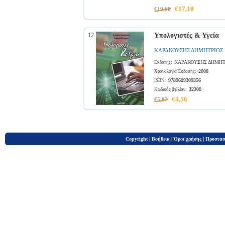
€17,10
€19,00
12
Υπολογιστές & Υγεία
ΚΑΡΑΚΟΥΣΗΣ ΔΗΜΗΤΡΙΟΣ
ΚΑΡΑΚΟΥΣΗΣ ΔΗΜΗ
Εκδότης:
2008
Χρονολογία Έκδοσης:
9789609309356
ISBN:
32300
Κωδικός βιβλίου:
€4,56
€5,07
|
|
|
Copyright
Βοήθεια
Όροι χρήσης
Προστασ