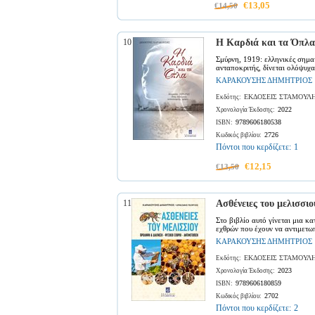
€13,05
€14,50
10
Η Καρδιά και τα Όπλα
Σμύρνη, 1919: ελληνικές σημαί
ανταποκριτής, δίνεται ολόψυχα
ΚΑΡΑΚΟΥΣΗΣ ΔΗΜΗΤΡΙΟΣ
ΕΚΔΟΣΕΙΣ ΣΤΑΜΟΥΛ
Εκδότης:
2022
Χρονολογία Έκδοσης:
9789606180538
ISBN:
2726
Κωδικός βιβλίου:
Πόντοι που κερδίζετε:
1
€12,15
€13,50
11
Ασθένειες του μελισσι
Στο βιβλίο αυτό γίνεται μια κ
εχθρών που έχουν να αντιμετωπί
ΚΑΡΑΚΟΥΣΗΣ ΔΗΜΗΤΡΙΟΣ
ΕΚΔΟΣΕΙΣ ΣΤΑΜΟΥΛ
Εκδότης:
2023
Χρονολογία Έκδοσης:
9789606180859
ISBN:
2702
Κωδικός βιβλίου:
Πόντοι που κερδίζετε:
2