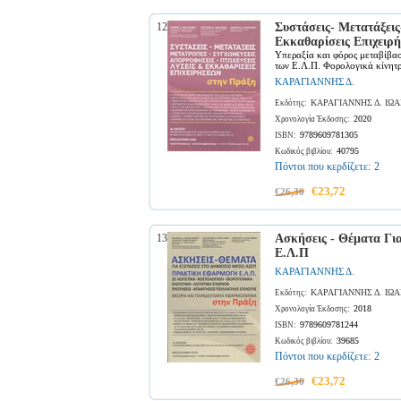
12
Συστάσεις- Μετατάξεις
Εκκαθαρίσεις Επιχειρ
Υπεραξία και φόρος μεταβίβασ
των Ε.Λ.Π. Φορολογικά κίνητρα
ΚΑΡΑΓΙΑΝΝΗΣ Δ.
ΚΑΡΑΓΙΑΝΝΗΣ Δ. ΙΩ
Εκδότης:
2020
Χρονολογία Έκδοσης:
9789609781305
ISBN:
40795
Κωδικός βιβλίου:
Πόντοι που κερδίζετε:
2
€23,72
€26,36
13
Ασκήσεις - Θέματα Γ
Ε.Λ.Π
ΚΑΡΑΓΙΑΝΝΗΣ Δ.
ΚΑΡΑΓΙΑΝΝΗΣ Δ. ΙΩ
Εκδότης:
2018
Χρονολογία Έκδοσης:
9789609781244
ISBN:
39685
Κωδικός βιβλίου:
Πόντοι που κερδίζετε:
2
€23,72
€26,36