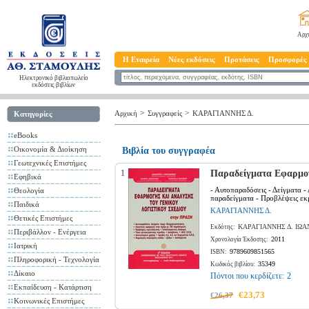
Αρχ
Η Εταιρεία
Νέες εκδόσεις
Προτάσεις
Προσφορές
Ηλεκτρονικό βιβλιοπωλείο
εκδόσεις βιβλίων
>
>
Αρχική
Συγγραφείς
ΚΑΡΑΓΙΑΝΝΗΣ Δ.
Κατηγορίες
eBooks
Οικονομία & Διοίκηση
Βιβλία του συγγραφέα
Γεωτεχνικές Επιστήμες
1
Παραδείγματα Εφαρμογ
Εφηβικά
- Αυτοπαραδόσεις - Δείγματα -
Θεολογία
παραδείγματα - Προβλέψεις εκμ
Παιδικά
ΚΑΡΑΓΙΑΝΝΗΣ Δ.
Θετικές Επιστήμες
ΚΑΡΑΓΙΑΝΝΗΣ Δ. ΙΩ
Εκδότης:
Περιβάλλον - Ενέργεια
2011
Χρονολογία Έκδοσης:
Ιατρική
9789609851565
ISBN:
Πληροφορική - Τεχνολογία
35349
Κωδικός βιβλίου:
Δίκαιο
Πόντοι που κερδίζετε:
2
Εκπαίδευση - Κατάρτιση
€23,73
€26,37
Κοινωνικές Επιστήμες