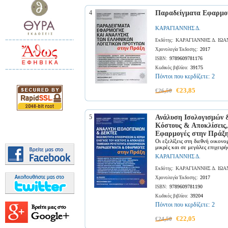
4
Παραδείγματα Εφαρμογ
ΚΑΡΑΓΙΑΝΝΗΣ Δ.
ΚΑΡΑΓΙΑΝΝΗΣ Δ. ΙΩ
Εκδότης:
2017
Χρονολογία Έκδοσης:
9789609781176
ISBN:
39175
Κωδικός βιβλίου:
Πόντοι που κερδίζετε:
2
€23,85
€26,50
5
Ανάλυση Ισολογισμών &
Κόστους & Αποκλίσεις
Εφαρμογές στην Πράξ
Οι εξελίξεις στη διεθνή οικον
μικρές και σε μεγάλες επιχειρήσ
ΚΑΡΑΓΙΑΝΝΗΣ Δ.
ΚΑΡΑΓΙΑΝΝΗΣ Δ. ΙΩΑ
Εκδότης:
2017
Χρονολογία Έκδοσης:
9789609781190
ISBN:
39204
Κωδικός βιβλίου:
Πόντοι που κερδίζετε:
2
€22,05
€24,50