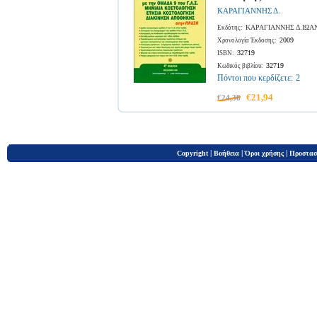
ΚΑΡΑΓΙΑΝΝΗΣ Δ.
ΚΑΡΑΓΙΑΝΝΗΣ Δ.ΙΩΑ
Εκδότης:
2009
Χρονολογία Έκδοσης:
32719
ISBN:
32719
Κωδικός βιβλίου:
Πόντοι που κερδίζετε:
2
€21,94
€24,38
|
|
|
Copyright
Βοήθεια
Όροι χρήσης
Προστασ