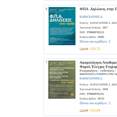
6
ΦΠΑ- Δηλώσεις στην 
ΚΑΡΑΓΙΑΝΝΗΣ Δ.
ΚΑΡΑΓΙΑΝΝΗΣ Δ. ΙΩΑ
Εκδότης:
2017
Χρονολογία Έκδοσης:
9789609781213
ISBN:
39285
Κωδικός βιβλίου:
Πόντοι που κερδίζετε:
2
€23,72
€26,36
7
Αφορολόγητα Αποθεματ
Φορολ.Έλεγχος Επιχει
Επιχορηγήσεις – επιδοτήσεις 
φορολογικές ενισχύσεις στην π
ΚΑΡΑΓΙΑΝΝΗΣ Δ.
ΚΑΡΑΓΙΑΝΝΗΣ Δ. ΙΩΑ
Εκδότης:
2018
Χρονολογία Έκδοσης:
9789609781251
ISBN:
39725
Κωδικός βιβλίου:
Πόντοι που κερδίζετε:
2
€21,94
€24,38