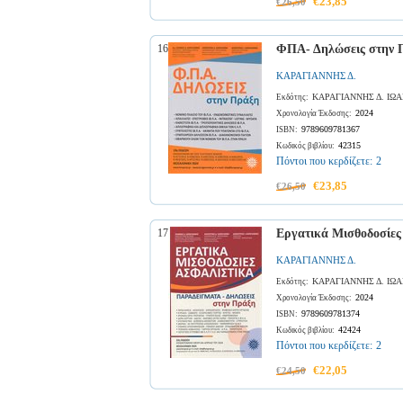
€23,85
€26,50
16
ΦΠΑ- Δηλώσεις στην 
ΚΑΡΑΓΙΑΝΝΗΣ Δ.
ΚΑΡΑΓΙΑΝΝΗΣ Δ. ΙΩ
Εκδότης:
2024
Χρονολογία Έκδοσης:
9789609781367
ISBN:
42315
Κωδικός βιβλίου:
Πόντοι που κερδίζετε:
2
€23,85
€26,50
17
Εργατικά Μισθοδοσίες
ΚΑΡΑΓΙΑΝΝΗΣ Δ.
ΚΑΡΑΓΙΑΝΝΗΣ Δ. ΙΩ
Εκδότης:
2024
Χρονολογία Έκδοσης:
9789609781374
ISBN:
42424
Κωδικός βιβλίου:
Πόντοι που κερδίζετε:
2
€22,05
€24,50