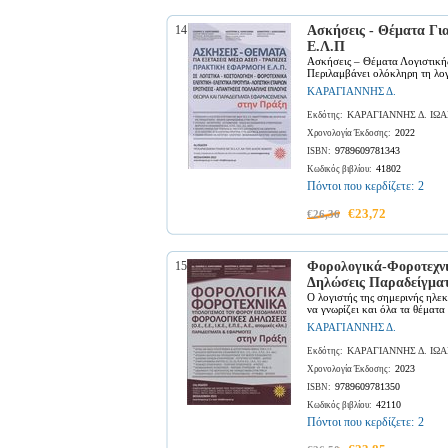
14
Ασκήσεις - Θέματα Γ
Ε.Λ.Π
Ασκήσεις – Θέματα Λογιστική
Περιλαμβάνει ολόκληρη τη λογ
ΚΑΡΑΓΙΑΝΝΗΣ Δ.
ΚΑΡΑΓΙΑΝΝΗΣ Δ. ΙΩ
Εκδότης:
2022
Χρονολογία Έκδοσης:
9789609781343
ISBN:
41802
Κωδικός βιβλίου:
Πόντοι που κερδίζετε:
2
€23,72
€26,36
15
Φορολογικά-Φοροτεχνι
Δηλώσεις Παραδείγμα
Ο λογιστής της σημερινής ηλε
να γνωρίζει και όλα τα θέματα 
ΚΑΡΑΓΙΑΝΝΗΣ Δ.
ΚΑΡΑΓΙΑΝΝΗΣ Δ. ΙΩ
Εκδότης:
2023
Χρονολογία Έκδοσης:
9789609781350
ISBN:
42110
Κωδικός βιβλίου:
Πόντοι που κερδίζετε:
2