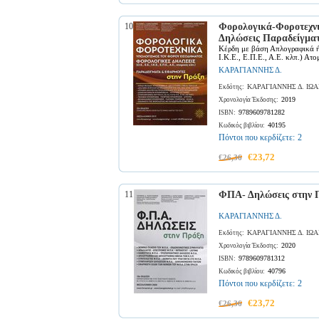
10
Φορολογικά-Φοροτεχνι
Δηλώσεις Παραδείγμα
Κέρδη με βάση Απλογραφικά ή 
Ι.Κ.Ε., Ε.Π.Ε., Α.Ε. κλπ.) Ατο
ΚΑΡΑΓΙΑΝΝΗΣ Δ.
ΚΑΡΑΓΙΑΝΝΗΣ Δ. ΙΩ
Εκδότης:
2019
Χρονολογία Έκδοσης:
9789609781282
ISBN:
40195
Κωδικός βιβλίου:
Πόντοι που κερδίζετε:
2
€23,72
€26,36
11
ΦΠΑ- Δηλώσεις στην 
ΚΑΡΑΓΙΑΝΝΗΣ Δ.
ΚΑΡΑΓΙΑΝΝΗΣ Δ. ΙΩ
Εκδότης:
2020
Χρονολογία Έκδοσης:
9789609781312
ISBN:
40796
Κωδικός βιβλίου:
Πόντοι που κερδίζετε:
2
€23,72
€26,36