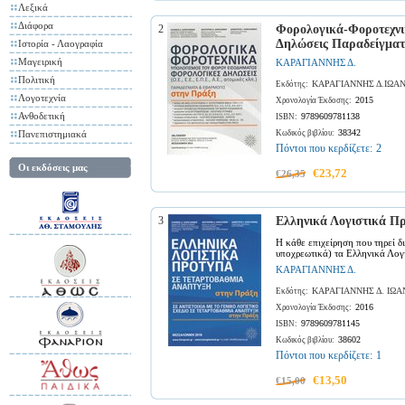
Λεξικά
Διάφορα
2
Φορολογικά-Φοροτεχνι
Δηλώσεις Παραδείγμα
Ιστορία - Λαογραφία
Μαγειρική
ΚΑΡΑΓΙΑΝΝΗΣ Δ.
Πολιτική
ΚΑΡΑΓΙΑΝΝΗΣ Δ.ΙΩΑΝ
Εκδότης:
Λογοτεχνία
2015
Χρονολογία Έκδοσης:
Ανθοδετική
9789609781138
ISBN:
38342
Πανεπιστημιακά
Κωδικός βιβλίου:
Πόντοι που κερδίζετε:
2
Οι εκδόσεις μας
€23,72
€26,35
3
Ελληνικά Λογιστικά Π
Η κάθε επιχείρηση που τηρεί δ
υποχρεωτικά) τα Ελληνικά Λογι
ΚΑΡΑΓΙΑΝΝΗΣ Δ.
ΚΑΡΑΓΙΑΝΝΗΣ Δ. ΙΩΑ
Εκδότης:
2016
Χρονολογία Έκδοσης:
9789609781145
ISBN:
38602
Κωδικός βιβλίου:
Πόντοι που κερδίζετε:
1
€13,50
€15,00