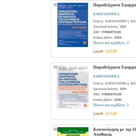
18
Παραδείγματα Εφαρμογ
ΚΑΡΑΓΙΑΝΝΗΣ Δ.
ΚΑΡΑΓΙΑΝΝΗΣ Δ. ΙΩ
Εκδότης:
2025
Χρονολογία Έκδοσης:
9789609781381
ISBN:
43026
Κωδικός βιβλίου:
Πόντοι που κερδίζετε:
2
€23,85
€26,50
19
Παραδείγματα Εφαρμογ
ΚΑΡΑΓΙΑΝΝΗΣ Δ.
ΚΑΡΑΓΙΑΝΝΗΣ Δ. ΙΩ
Εκδότης:
2026
Χρονολογία Έκδοσης:
9789609781398
ISBN:
43363
Κωδικός βιβλίου:
Πόντοι που κερδίζετε:
2
€23,85
€26,50
20
Κοστολόγηση με την Ο
Αποθηκης