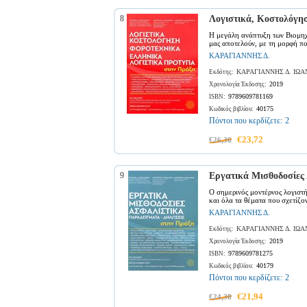
8
Λογιστικά, Κοστολόγη
Η μεγάλη ανάπτυξη των Βιομηχ
μας αποτελούν, με τη μορφή πολ
ΚΑΡΑΓΙΑΝΝΗΣ Δ.
ΚΑΡΑΓΙΑΝΝΗΣ Δ. ΙΩΑ
Εκδότης:
2019
Χρονολογία Έκδοσης:
9789609781169
ISBN:
40175
Κωδικός βιβλίου:
Πόντοι που κερδίζετε:
2
€23,72
€26,36
9
Εργατικά Μισθοδοσίες
Ο σημερινός μοντέρνος λογιστή
και όλα τα θέματα που σχετίζον
ΚΑΡΑΓΙΑΝΝΗΣ Δ.
ΚΑΡΑΓΙΑΝΝΗΣ Δ. ΙΩΑ
Εκδότης:
2019
Χρονολογία Έκδοσης:
9789609781275
ISBN:
40179
Κωδικός βιβλίου:
Πόντοι που κερδίζετε:
2
€21,94
€24,38