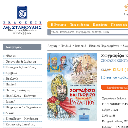
Αρχ
Η Εταιρεία
Νέες εκδόσεις
Προτάσεις
Προσφορές
Ηλεκτρονικό βιβλιοπωλείο
εκδόσεις βιβλίων
>
>
>
Αρχική
Παιδικά
Ιστορικά - Εθνικού Περιεχομένου
Ζωγ
Κατηγορίες
Ζωγραφίζω κα
eBooks
ΖΗΚΟΥΛΗ ΚΩΝΣΤ
Οικονομία & Διοίκηση
Γεωτεχνικές Επιστήμες
€13,41 (
€14,90
Εφηβικά
Πόντοι που κερδίζε
Θεολογία
Παιδικά
προσθήκη στο κα
Θετικές Επιστήμες
Περιβάλλον - Ενέργεια
Χρονολογία έκδοσης:
Ιατρική
ISBN:
978960618145
Πληροφορική - Τεχνολογία
Σχήμα:
21x29
Δίκαιο
Σελίδες:
96
Εκπαίδευση - Κατάρτιση
Κατηγορία είδους:
ΒΙ
Κοινωνικές Επιστήμες
Εκδότης:
ΕΚΔΟΣΕΙ