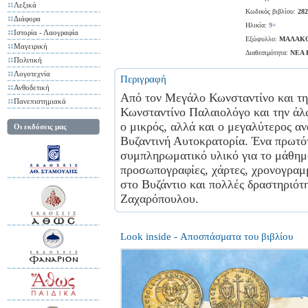
Λεξικά
Κωδικός βιβλίου:
282
Διάφορα
Ηλικία:
9+
Ιστορία - Λαογραφία
Εξώφυλλο:
ΜΑΛΑΚ
Μαγειρική
Διαθεσιμότητα:
ΝΕΑ
Πολιτική
Λογοτεχνία
Περιγραφή
Ανθοδετική
Από τον Μεγάλο Κωνσταντίνο και τη
Πανεπιστημιακά
Κωνσταντίνο Παλαιολόγο και την άλω
ο μικρός, αλλά και ο μεγαλύτερος αν
Οι εκδόσεις μας
Βυζαντινή Αυτοκρατορία. Ένα πρωτότ
συμπληρωματικό υλικό για το μάθημα 
προσωπογραφίες, χάρτες, χρονογραμ
στο Βυζάντιο και πολλές δραστηριότ
Ζαχαρόπουλου.
Look inside - Αποσπάσματα του βιβλίου