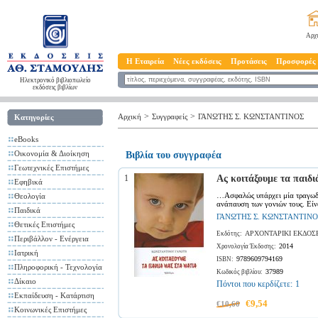
Αρχ
Η Εταιρεία
Νέες εκδόσεις
Προτάσεις
Προσφορές
Ηλεκτρονικό βιβλιοπωλείο
εκδόσεις βιβλίων
>
>
Αρχική
Συγγραφείς
ΓΑΝΩΤΗΣ Σ. ΚΩΝΣΤΑΝΤΙΝΟΣ
Κατηγορίες
eBooks
Οικονομία & Διοίκηση
Βιβλία του συγγραφέα
Γεωτεχνικές Επιστήμες
1
Ας κοιτάξουμε τα παιδι
Εφηβικά
…Ασφαλώς υπάρχει μία τραγωδία
Θεολογία
ανάπαυση των γονιών τους. Είν
Παιδικά
ΓΑΝΩΤΗΣ Σ. ΚΩΝΣΤΑΝΤΙΝΟ
Θετικές Επιστήμες
ΑΡΧΟΝΤΑΡΙΚΙ ΕΚΔΟΣ
Εκδότης:
Περιβάλλον - Ενέργεια
2014
Χρονολογία Έκδοσης:
Ιατρική
9789609794169
ISBN:
Πληροφορική - Τεχνολογία
37989
Κωδικός βιβλίου:
Δίκαιο
Πόντοι που κερδίζετε:
1
Εκπαίδευση - Κατάρτιση
€9,54
€10,60
Κοινωνικές Επιστήμες