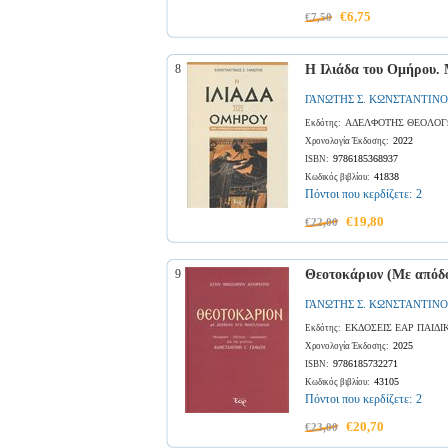
€6,75
€7,50
8
Η Ιλιάδα του Ομήρου.
ΓΑΝΩΤΗΣ Σ. ΚΩΝΣΤΑΝΤΙΝΟ
ΑΔΕΛΦΟΤΗΣ ΘΕΟΛΟΓ
Εκδότης:
2022
Χρονολογία Έκδοσης:
9786185368937
ISBN:
41838
Κωδικός βιβλίου:
Πόντοι που κερδίζετε:
2
€19,80
€22,00
9
Θεοτοκάριον (Με απόδ
ΓΑΝΩΤΗΣ Σ. ΚΩΝΣΤΑΝΤΙΝΟ
ΕΚΔΟΣΕΙΣ ΕΑΡ ΠΑΙΔΙ
Εκδότης:
2025
Χρονολογία Έκδοσης:
9786185732271
ISBN:
43105
Κωδικός βιβλίου:
Πόντοι που κερδίζετε:
2
€20,70
€23,00