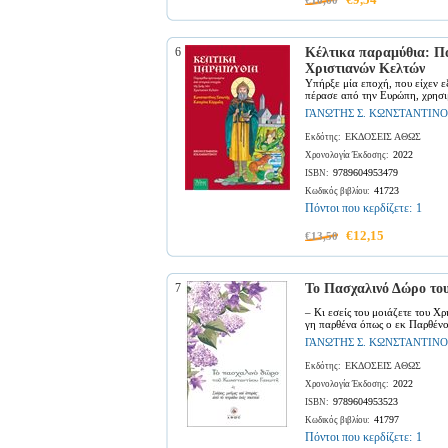
€10,60
6
Κέλτικα παραμύθια: Πα
Χριστιανών Κελτών
Υπήρξε μία εποχή, που είχεν ε
πέρασε από την Ευρώπη, χρησι
ΓΑΝΩΤΗΣ Σ. ΚΩΝΣΤΑΝΤΙΝΟ
ΕΚΔΟΣΕΙΣ ΑΘΩΣ
Εκδότης:
2022
Χρονολογία Έκδοσης:
9789604953479
ISBN:
41723
Κωδικός βιβλίου:
Πόντοι που κερδίζετε:
1
€12,15
€13,50
7
Το Πασχαλινό Δώρο το
– Κι εσείς του μοιάζετε του Χρ
γη παρθένα όπως ο εκ Παρθένου
ΓΑΝΩΤΗΣ Σ. ΚΩΝΣΤΑΝΤΙΝΟ
ΕΚΔΟΣΕΙΣ ΑΘΩΣ
Εκδότης:
2022
Χρονολογία Έκδοσης:
9789604953523
ISBN:
41797
Κωδικός βιβλίου:
Πόντοι που κερδίζετε:
1