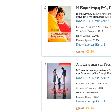
10
Η Εξομολόγηση Ενός Γ
Η οικογένεια, όλοι το λένε, σ
φαινόμενο, θα διαπιστώσομε ότ
ΓΑΝΩΤΗΣ Σ. ΚΩΝΣΤΑΝΤΙΝ
ΑΡΧΟΝΤΑΡΙΚΙ ΕΚΔΟΣ
Εκδότης:
2018
Χρονολογία Έκδοσης:
9789607682086
ISBN:
32334
Κωδικός βιβλίου:
Πόντοι που κερδίζετε:
1
€9,54
€10,60
11
Αποκλειστικά για Γονε
Μέσα από μυθουςπου διατυπών
και "αντι παραμύθια", το βιβλίο
ΓΑΝΩΤΗΣ Σ. ΚΩΝΣΤΑΝΤΙΝ
ΑΡΧΟΝΤΑΡΙΚΙ ΕΚΔΟΣ
Εκδότης:
2009
Χρονολογία Έκδοσης:
9789609883634
ISBN:
33675
Κωδικός βιβλίου:
Πόντοι που κερδίζετε:
1
€9,54
€10,60