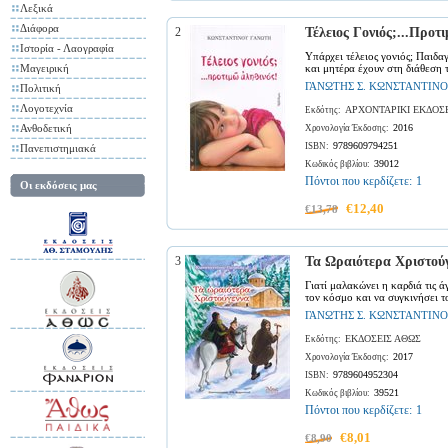
Λεξικά
Διάφορα
2
Τέλειος Γονιός;...Προτ
Ιστορία - Λαογραφία
Υπάρχει τέλειος γονιός; Παιδαγ
Μαγειρική
και μητέρα έχουν στη διάθεση 
ΓΑΝΩΤΗΣ Σ. ΚΩΝΣΤΑΝΤΙΝΟ
Πολιτική
Λογοτεχνία
ΑΡΧΟΝΤΑΡΙΚΙ ΕΚΔΟΣ
Εκδότης:
Ανθοδετική
2016
Χρονολογία Έκδοσης:
9789609794251
ISBN:
Πανεπιστημιακά
39012
Κωδικός βιβλίου:
Πόντοι που κερδίζετε:
1
Οι εκδόσεις μας
€12,40
€13,78
3
Τα Ωραιότερα Χριστού
Γιατί μαλακώνει η καρδιά τις ά
τον κόσμο και να συγκινήσει τ
ΓΑΝΩΤΗΣ Σ. ΚΩΝΣΤΑΝΤΙΝΟ
ΕΚΔΟΣΕΙΣ ΑΘΩΣ
Εκδότης:
2017
Χρονολογία Έκδοσης:
9789604952304
ISBN:
39521
Κωδικός βιβλίου:
Πόντοι που κερδίζετε:
1
€8,01
€8,90