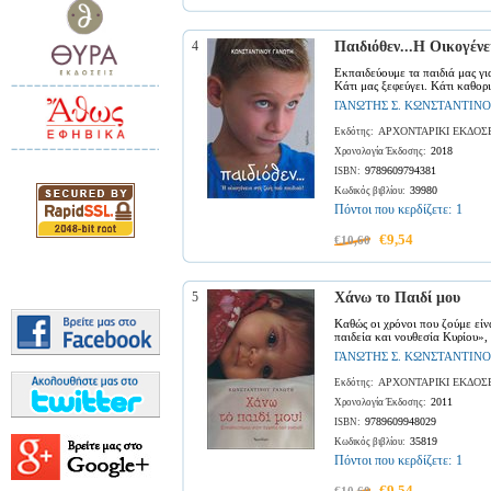
4
Παιδιόθεν...Η Οικογέν
Εκπαιδεύουμε τα παιδιά μας για
Κάτι μας ξεφεύγει. Κάτι καθορισ
ΓΑΝΩΤΗΣ Σ. ΚΩΝΣΤΑΝΤΙΝΟ
ΑΡΧΟΝΤΑΡΙΚΙ ΕΚΔΟΣ
Εκδότης:
2018
Χρονολογία Έκδοσης:
9789609794381
ISBN:
39980
Κωδικός βιβλίου:
Πόντοι που κερδίζετε:
1
€9,54
€10,60
5
Χάνω το Παιδί μου
Καθώς οι χρόνοι που ζούμε είν
παιδεία και νουθεσία Κυρίου»,
ΓΑΝΩΤΗΣ Σ. ΚΩΝΣΤΑΝΤΙΝΟ
ΑΡΧΟΝΤΑΡΙΚΙ ΕΚΔΟΣ
Εκδότης:
2011
Χρονολογία Έκδοσης:
9789609948029
ISBN:
35819
Κωδικός βιβλίου:
Πόντοι που κερδίζετε:
1
€9,54