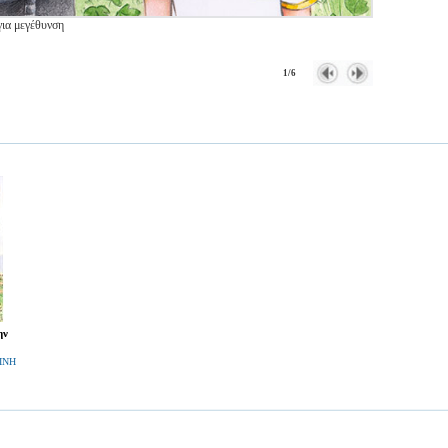
για μεγέθυνση
1/6
ην
ΙΝΗ