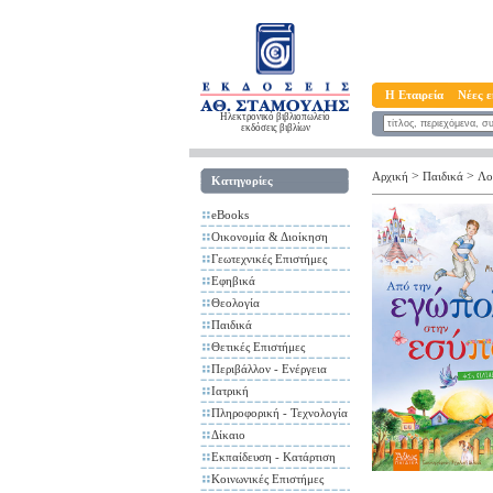
Η Εταιρεία
Νέες ε
Ηλεκτρονικό βιβλιοπωλείο
εκδόσεις βιβλίων
>
>
Αρχική
Παιδικά
Λο
Κατηγορίες
eBooks
Οικονομία & Διοίκηση
Γεωτεχνικές Επιστήμες
Εφηβικά
Θεολογία
Παιδικά
Θετικές Επιστήμες
Περιβάλλον - Ενέργεια
Ιατρική
Πληροφορική - Τεχνολογία
Δίκαιο
Εκπαίδευση - Κατάρτιση
Κοινωνικές Επιστήμες