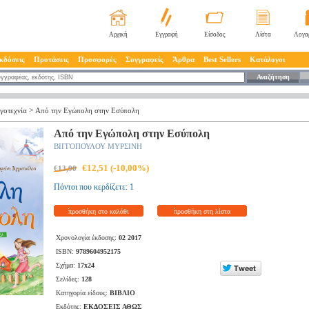
Αρχική
Εγγραφή
Είσοδος
Λίστα
Λογα
κδόσεις
Προτάσεις
Προσφορές
Συγγραφείς
Άρθρα
Best Sellers
Κατάλογοι
Αναζήτηση
>
γοτεχνία
Από την Εγώπολη στην Εσύπολη
Από την Εγώπολη στην Εσύπολη
ΒΙΓΓΟΠΟΥΛΟΥ ΜΥΡΣΙΝΗ
€12,51 (-10,00%)
€13,90
Πόντοι που κερδίζετε: 1
προσθήκη στο καλάθι
προσθήκη στη λίστα
Χρονολογία έκδοσης:
02 2017
ISBN:
9789604952175
Σχήμα:
17x24
Σελίδες:
128
Κατηγορία είδους:
ΒΙΒΛΙΟ
Εκδότης:
ΕΚΔΟΣΕΙΣ ΑΘΩΣ