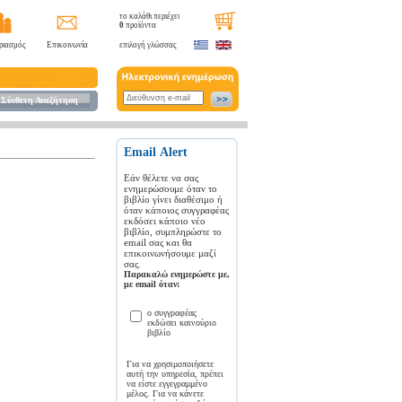
το καλάθι περιέχει
0
προϊόντα
ριασμός
Επικοινωνία
επιλογή γλώσσας
Σύνθετη Αναζήτηση
Εmail Αlert
Εάν θέλετε να σας
ενημερώσουμε όταν το
βιβλίο γίνει διαθέσιμο ή
όταν κάποιος συγγραφέας
εκδόσει κάποιο νέο
βιβλίο, συμπληρώστε το
email σας και θα
επικοινωνήσουμε μαζί
σας.
Παρακαλώ ενημερώστε με,
με email όταν:
ο συγγραφέας
εκδώσει καινούριο
βιβλίο
Για να χρησιμοποιήσετε
αυτή την υπηρεσία, πρέπει
να είστε εγγεγραμμένο
μέλος. Για να κάνετε