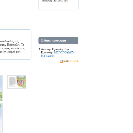
εγγραφή, πατήστε
εδώ
Είδατε πρόσφατα
ασίλισσας της
 στην Εσύπολη; Τι
ους τους κατοίκους
1
Από την Εγώπολη στην
σουν μικροί και
Εσύπολη
ΒΙΓΓΟΠΟΥΛΟΥ
-
.
ΜΥΡΣΙΝΗ
€13,90
€12,51