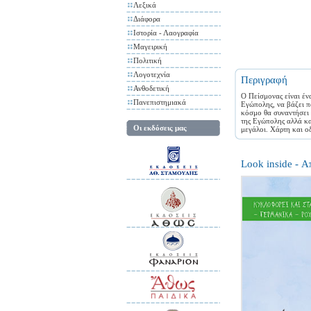
Λεξικά
Διάφορα
Ιστορία - Λαογραφία
Μαγειρική
Πολιτική
Λογοτεχνία
Περιγραφή
Ανθοδετική
Ο Πείσμονας είναι έν
Πανεπιστημιακά
Εγώπολης, να βάζει π
κόσμο θα συναντήσει σ
της Εγώπολης αλλά κα
Οι εκδόσεις μας
μεγάλοι. Χάρτη και ο
Look inside - 