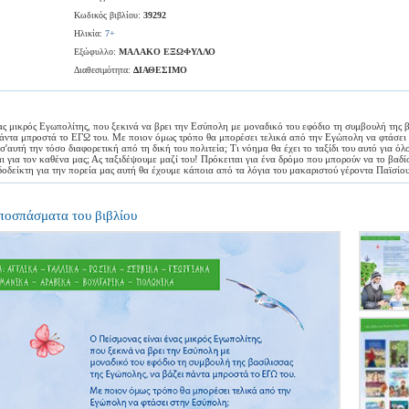
Κωδικός βιβλίου:
39292
Ηλικία:
7+
Εξώφυλλο:
ΜΑΛΑΚΟ ΕΞΩΦΥΛΛΟ
Διαθεσιμότητα:
ΔΙΑΘΕΣΙΜΟ
ας μικρός Εγωπολίτης, που ξεκινά να βρει την Εσύπολη με μοναδικό του εφόδιο τη συμβουλή της β
άντα μπροστά το ΕΓΩ του. Με ποιον όμως τρόπο θα μπορέσει τελικά από την Εγώπολη να φτάσει
'αυτή την τόσο διαφορετική από τη δική του πολιτεία; Τι νόημα θα έχει το ταξίδι του αυτό για όλ
ι για τον καθένα μας; Ας ταξιδέψουμε μαζί του! Πρόκειται για ένα δρόμο που μπορούν να το βαδί
δοδείκτη για την πορεία μας αυτή θα έχουμε κάποια από τα λόγια του μακαριστού γέροντα Παϊσίου
Αποσπάσματα του βιβλίου