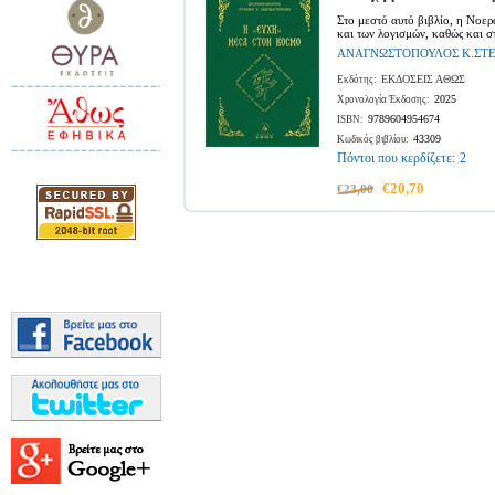
Στο μεστό αυτό βιβλίο, η Νοε
και των λογισμών, καθώς και 
ΑΝΑΓΝΩΣΤΟΠΟΥΛΟΣ Κ.ΣΤ
ΕΚΔΟΣΕΙΣ ΑΘΩΣ
Εκδότης:
2025
Χρονολογία Έκδοσης:
9789604954674
ISBN:
43309
Κωδικός βιβλίου:
Πόντοι που κερδίζετε:
2
€20,70
€23,00