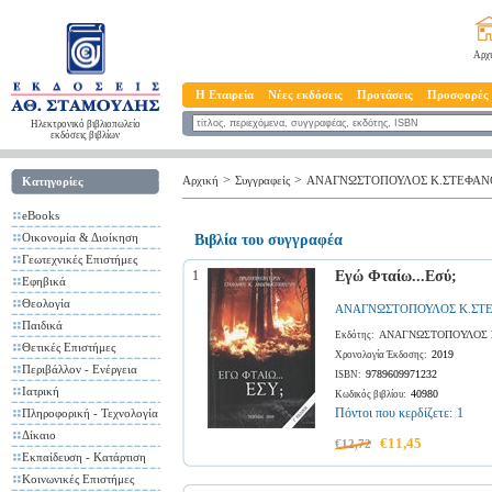
Αρχ
Η Εταιρεία
Νέες εκδόσεις
Προτάσεις
Προσφορές
Ηλεκτρονικό βιβλιοπωλείο
εκδόσεις βιβλίων
>
>
Αρχική
Συγγραφείς
ΑΝΑΓΝΩΣΤΟΠΟΥΛΟΣ Κ.ΣΤΕΦΑΝ
Κατηγορίες
eBooks
Οικονομία & Διοίκηση
Βιβλία του συγγραφέα
Γεωτεχνικές Επιστήμες
1
Εγώ Φταίω...Εσύ;
Εφηβικά
Θεολογία
ΑΝΑΓΝΩΣΤΟΠΟΥΛΟΣ Κ.ΣΤ
Παιδικά
ΑΝΑΓΝΩΣΤΟΠΟΥΛΟΣ 
Εκδότης:
Θετικές Επιστήμες
2019
Χρονολογία Έκδοσης:
Περιβάλλον - Ενέργεια
9789609971232
ISBN:
Ιατρική
40980
Κωδικός βιβλίου:
Πόντοι που κερδίζετε:
1
Πληροφορική - Τεχνολογία
Δίκαιο
€11,45
€12,72
Εκπαίδευση - Κατάρτιση
Κοινωνικές Επιστήμες