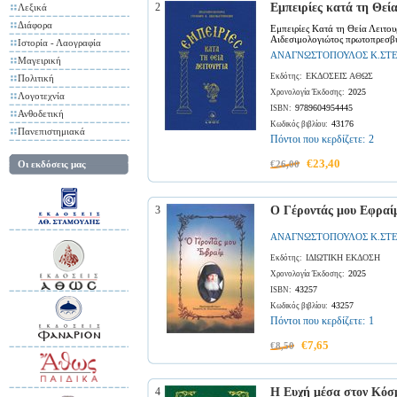
2
Εμπειρίες κατά τη Θεία
Λεξικά
Διάφορα
Εμπειρίες Κατά τη Θεία Λειτο
Αιδεσιμολογιώτος πρωτοπρεσβύ
Ιστορία - Λαογραφία
ΑΝΑΓΝΩΣΤΟΠΟΥΛΟΣ Κ.ΣΤ
Μαγειρική
ΕΚΔΟΣΕΙΣ ΑΘΩΣ
Εκδότης:
Πολιτική
2025
Χρονολογία Έκδοσης:
Λογοτεχνία
9789604954445
ISBN:
Ανθοδετική
43176
Κωδικός βιβλίου:
Πανεπιστημιακά
Πόντοι που κερδίζετε:
2
€23,40
Οι εκδόσεις μας
€26,00
3
Ο Γέροντάς μου Εφραί
ΑΝΑΓΝΩΣΤΟΠΟΥΛΟΣ Κ.ΣΤ
ΙΔΙΩΤΙΚΗ ΕΚΔΟΣΗ
Εκδότης:
2025
Χρονολογία Έκδοσης:
43257
ISBN:
43257
Κωδικός βιβλίου:
Πόντοι που κερδίζετε:
1
€7,65
€8,50
4
Η Ευχή μέσα στον Κόσ